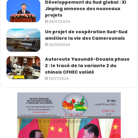
Développement du Sud global : Xi
Jinping annonce des nouveaux
Cet article est rédigé par
Zhang Shanhui
,
projets
p
résentatrice et chroniqueuse
de
CGTN Français
08/07/2024
Un projet de coopération Sud-Sud
(Photo : Zhang Shanui)
améliore la vie des Camerounais
30/09/2024
Autoroute Yaoundé-Douala phase
2 : le tracé de la variante 2 du
chinois CFHEC validé
13/07/2024