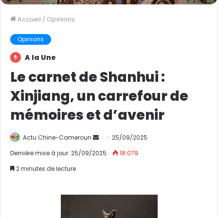
Accueil
/
Opinions
Opinions
A la Une
Le carnet de Shanhui :
Xinjiang, un carrefour de
mémoires et d’avenir
Actu Chine-Cameroun
E
25/09/2025
n
Dernière mise à jour: 25/09/2025
18 079
v
2 minutes de lecture
o
y
e
r