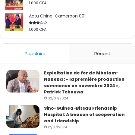
1.000
CFA
Alors oui, j’ai vu un Xinjiang ancien, vivant, multiculturel.
Et j’ai aussi vu un Xinjiang d’avenir, connecté, tourné vers
Actu Chine-Cameroon 001
le monde. Ce n’était pas seulement un voyage. C’était
1.000
CFA
Rated
une rencontre avec la mémoire vivante de l’Asie.
2.50
out
of 5
Populaire
Récent
Exploitation de fer de Mbalam-
Nabeba : « la première production
commence en novembre 2024 »,
Patrick Tchouwa
02/07/2024
Sino-Guinea-Bissau Friendship
Hospital: A beacon of cooperation
and friendship
12/07/2024