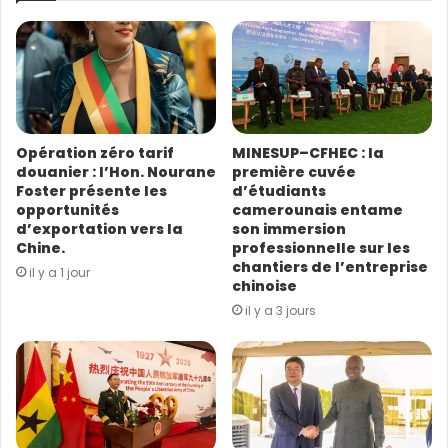
r
e
a
d
r
e
s
Opération zéro tarif
MINESUP–CFHEC : la
s
douanier : l’Hon. Nourane
première cuvée
e
Foster présente les
d’étudiants
E
opportunités
camerounais entame
m
d’exportation vers la
son immersion
a
Chine.
professionnelle sur les
i
chantiers de l’entreprise
il y a 1 jour
l
chinoise
il y a 3 jours