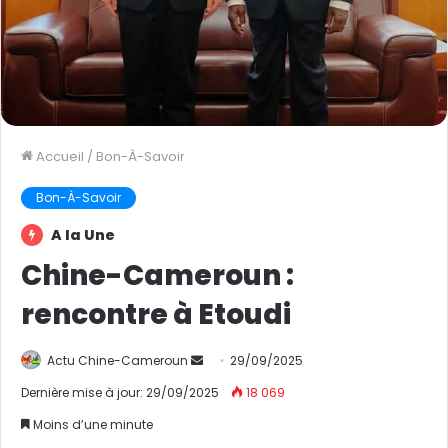
Accueil
/
Bon-À-Savoir
Bon-À-Savoir
A la Une
Chine-Cameroun :
rencontre à Etoudi
Actu Chine-Cameroun
E
29/09/2025
n
Dernière mise à jour: 29/09/2025
18 069
v
Moins d’une minute
o