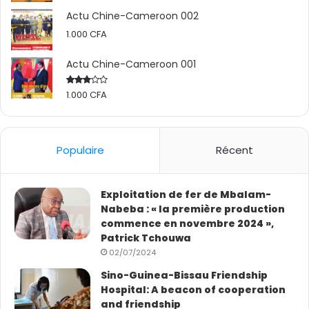
Actu Chine-Cameroon 002
1.000
CFA
Actu Chine-Cameroon 001
1.000
CFA
Rated
2.50
out
of 5
Populaire
Récent
Exploitation de fer de Mbalam-
Nabeba : « la première production
commence en novembre 2024 »,
Patrick Tchouwa
02/07/2024
Sino-Guinea-Bissau Friendship
Hospital: A beacon of cooperation
and friendship