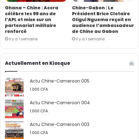
Ghana – Chine : Accra
Chine-Gabon : Le
célèbre les 99 ans de
Président Brice Clotaire
l’APL et mise sur un
Oligui Nguema reçoit en
partenariat militaire
audience l’ambassadeur
renforcé
de Chine au Gabon
il y a 1 semaine
il y a 1 semaine
Actuellement en Kiosque
Actu Chine-Cameroon 005
1.000
CFA
Actu Chine-Cameroon 004
1.000
CFA
Actu Chine-Cameroon 003
1.000
CFA