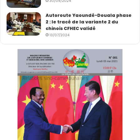
30/09/2024
visages qu’ils représentent : chaque statistique, c’est
Autoroute Yaoundé-Douala phase
un enfant, un ami ou un proche », déclare Birungi.
2 : le tracé de la variante 2 du
chinois CFHEC validé
Sur de nombreuses scènes mondiales, Krystal raconte
13/07/2024
son enfance marquée par la maladie. Son frère
convulsant à cause du paludisme, sa famille malade à
répétition et incapable d’acheter les médicaments
nécessaires. Cette histoire personnelle alimente à la
fois son empathie et sa détermination.
Elle contribue à vulgariser des outils complexes comme
les moustiquaires à double insecticide, les répulsifs
spatiaux, les nouvelles formulations de médicaments,
les vaccins et les moustiques génétiquement modifiés
– soulignant qu’aucun outil unique ne suffit et que
l’implication communautaire, le leadership national et
les préoccupations d’équité comptent à chaque