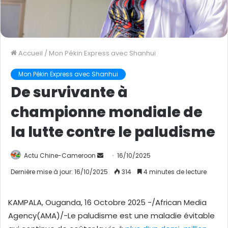
Accueil
/
Mon Pékin Express avec Shanhui
Mon Pékin Express avec Shanhui
De survivante à
championne mondiale de
la lutte contre le paludisme
Actu Chine-Cameroon
E
16/10/2025
n
Dernière mise à jour: 16/10/2025
314
4 minutes de lecture
v
o
KAMPALA, Ouganda, 16 Octobre 2025 -/African Media
y
Agency(AMA)/-Le paludisme est une maladie évitable
e