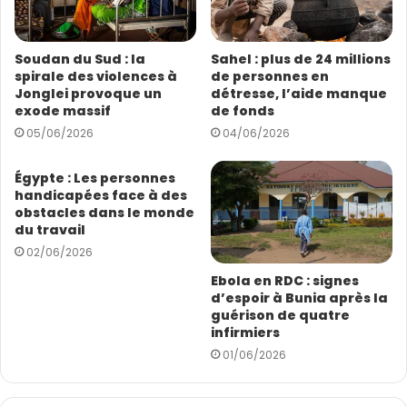
r
e
s
Soudan du Sud : la
Sahel : plus de 24 millions
s
spirale des violences à
de personnes en
e
Jonglei provoque un
détresse, l’aide manque
E
exode massif
de fonds
Une voix sur la scène mondiale
m
05/06/2026
04/06/2026
a
i
En 2025, Krystal a signé un essai percutant dans «
Espoir
l
Égypte : Les personnes
pour la vie sur notre planète : source d’inspiration pour
handicapées face à des
sept générations
, un recueil international de réflexions
obstacles dans le monde
du travail
édité par Osvald Bjelland. Son essai, « Briser les chaînes :
02/06/2026
Combattre les inégalités en santé publique dans la
lutte contre le paludisme », a été lancé à Londres aux
Ebola en RDC : signes
d’espoir à Bunia après la
côtés de celles de personnalités telles que Dame Jane
guérison de quatre
Goodall et le Pape François.
infirmiers
01/06/2026
Elle y met en lumière le fardeau disproportionné du
paludisme sur les femmes et les enfants africains, et