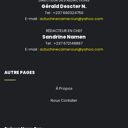
DIRECTEUR DES RÉDACTIONS
sur
Facebook
,
X
,
LinkedIn
et
YouTube
.
Gérald Descter N.
Tel : +237 690324750
Contact presse :
E-mail :
actuchinecameroun@yahoo.com
RÉDACTEUR EN CHEF
Natalie Themistocleous
Sandrine Namen
Tel : +237 672148867
natalie@africanmediaagency.com
E-mail :
actuchinecameroun@yahoo.com
The post
De survivante à championne mondiale de la
lutte contre le paludisme
appeared first on
African
AUTRE PAGES
Media Agency
.
À Propos
Nous Contater