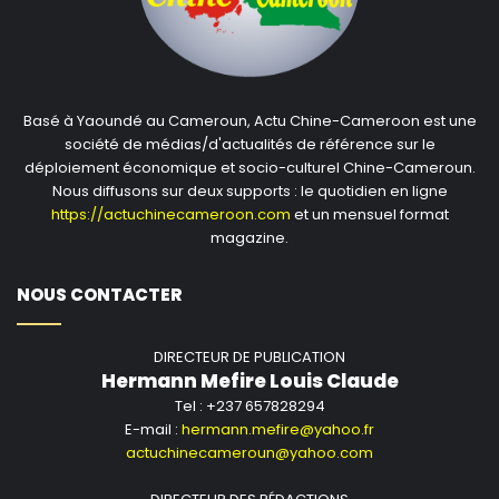
développer et à partager de nouvelles technologies
génétiques abordables et durables pour modifier les
moustiques et réduire la transmission du paludisme.
Notre vision est de contribuer à un monde sans
Basé à Yaoundé au Cameroun, Actu Chine-Cameroon est une
paludisme. Nous visons à atteindre l’excellence dans
société de médias/d'actualités de référence sur le
déploiement économique et socio-culturel Chine-Cameroun.
tous les domaines de notre travail, en traçant la voie
Nous diffusons sur deux supports : le quotidien en ligne
pour la recherche et le développement responsables
https://actuchinecameroon.com
et un mensuel format
de technologies génétiques, telles que l’impulsion
magazine.
génétique.
www.targetmalaria.org
NOUS CONTACTER
Target Malaria reçoit un financement de base de la
Fondation Gates et d’Open Philanthropy. L’organisation
DIRECTEUR DE PUBLICATION
bénéficiaire principal est l’Imperial College London, avec
Hermann Mefire Louis Claude
des partenaires en Afrique, en Europe et en Amérique
Tel : +237 657828294
du Nord.
E-mail :
hermann.mefire@yahoo.fr
actuchinecameroun@yahoo.com
Suivez Target Malaria