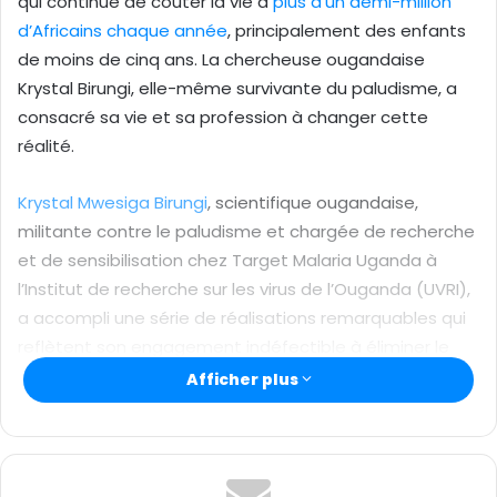
qui continue de coûter la vie à
plus d’un demi-million
r
d’Africains chaque année
u
, principalement des enfants
n
de moins de cinq ans. La chercheuse ougandaise
c
Krystal Birungi, elle-même survivante du paludisme, a
o
consacré sa vie et sa profession à changer cette
u
réalité.
r
r
Krystal Mwesiga Birungi
, scientifique ougandaise,
i
militante contre le paludisme et chargée de recherche
e
et de sensibilisation chez Target Malaria Uganda à
l
l’Institut de recherche sur les virus de l’Ouganda (UVRI),
a accompli une série de réalisations remarquables qui
reflètent son engagement indéfectible à éliminer le
paludisme et à protéger la vie des enfants à travers
Afficher plus
l’Afrique et au-delà.
Son parcours est profondément personnel. Son
enfance a été marquée par des crises répétées de