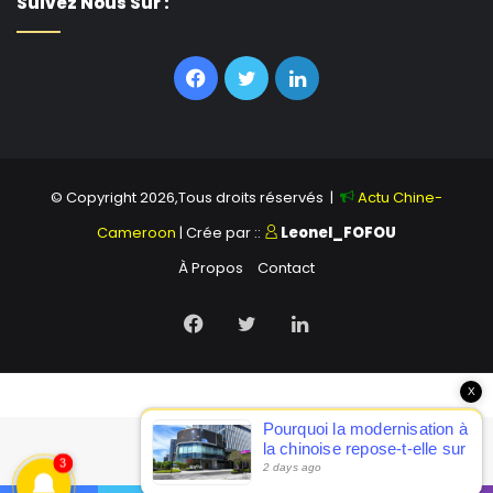
Suivez Nous Sur :
Facebook
Twitter
Linkedin
© Copyright 2026,Tous droits réservés |
Actu Chine-
Cameroon
| Crée par ::
Leonel_FOFOU
À Propos
Contact
Facebook
Twitter
Linkedin
X
Pourquoi la modernisation à
la chinoise repose-t-elle sur
3
la modernisation
2 days ago
scientifique et technologique