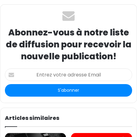
rurale globale.
(Source : Xinhua)
Abonnez-vous à notre liste
de diffusion pour recevoir la
nouvelle publication!
E
n
t
r
e
z
v
o
Articles similaires
t
r
e