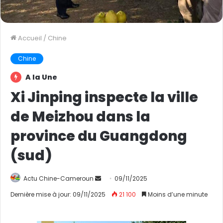
Accueil
/
Chine
Chine
A la Une
Xi Jinping inspecte la ville
de Meizhou dans la
province du Guangdong
(sud)
Actu Chine-Cameroun
E
09/11/2025
n
Dernière mise à jour: 09/11/2025
21 100
Moins d’une minute
v
o