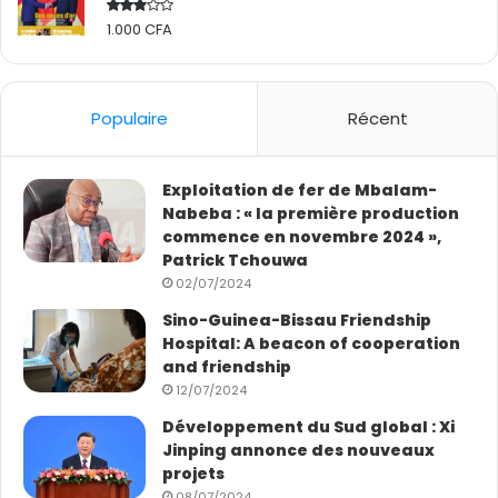
1.000
CFA
Rated
2.50
out
of 5
Populaire
Récent
Exploitation de fer de Mbalam-
Nabeba : « la première production
commence en novembre 2024 »,
Patrick Tchouwa
02/07/2024
Sino-Guinea-Bissau Friendship
Hospital: A beacon of cooperation
and friendship
12/07/2024
Développement du Sud global : Xi
Jinping annonce des nouveaux
projets
08/07/2024