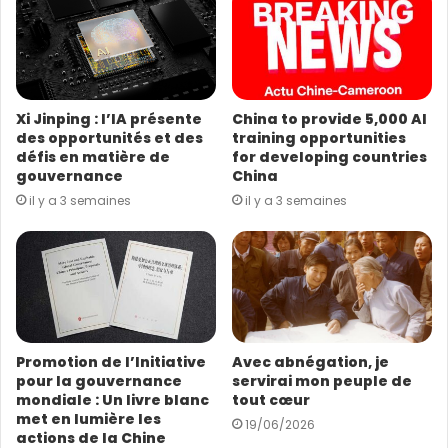
a
d
r
e
s
Xi Jinping : l’IA présente
China to provide 5,000 AI
s
des opportunités et des
training opportunities
e
défis en matière de
for developing countries
E
gouvernance
China
m
il y a 3 semaines
il y a 3 semaines
a
i
l
Promotion de l’Initiative
Avec abnégation, je
pour la gouvernance
servirai mon peuple de
mondiale : Un livre blanc
tout cœur
met en lumière les
19/06/2026
actions de la Chine