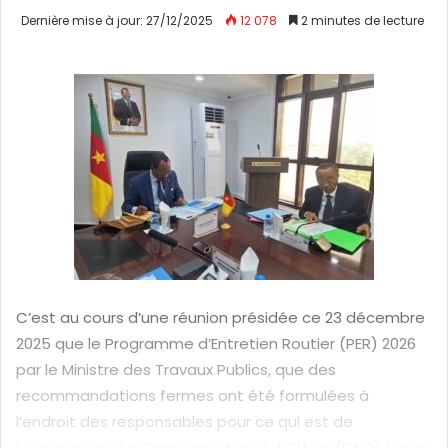
n
Dernière mise à jour: 27/12/2025
12 078
2 minutes de lecture
v
o
y
e
r
u
n
c
o
u
r
r
C’est au cours d’une réunion présidée ce 23 décembre
i
2025 que le Programme d’Entretien Routier (PER) 2026
e
par le Ministre des Travaux Publics, que des
l
recommandations fermes ont été formulées à
l’endroit des responsables pour ce qui est de
l’élaboration des Dossiers d’Appel d’Offres (DAO) types,