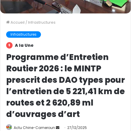
Accueil
/
Infrastructures
Infrastructures
A la Une
Programme d’Entretien
Routier 2026 : le MINTP
prescrit des DAO types pour
l’entretien de 5 221,41 km de
routes et 2 620,89 ml
d’ouvrages d’art
Actu Chine-Cameroun
E
27/12/2025