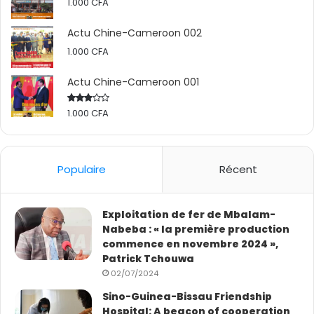
1.000
CFA
correspondantes ayant été notifiées aux Conseils
Régionaux dès le 06 novembre 2025 pour permettre la
Actu Chine-Cameroon 002
passation par anticipation des marchés.
1.000
CFA
Actu Chine-Cameroon 001
Les projets à gestion communale, au nombre de 158,
mobilisent une enveloppe de 15 milliards 560 millions de
1.000
CFA
Rated
FCFA et couvrent 1 554,66 km de routes et 1 711,20 ml
2.50
out
d’ouvrages d’art, grâce à la mutualisation des
of 5
ressources du BIP et du Fonds Routier et prennent en
Populaire
Récent
compte 343 Communes sur 360.
Exploitation de fer de Mbalam-
Nabeba : « la première production
commence en novembre 2024 »,
Patrick Tchouwa
02/07/2024
Sino-Guinea-Bissau Friendship
Hospital: A beacon of cooperation