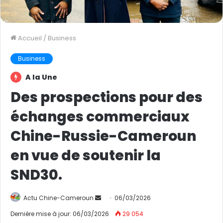
Accueil
/
Business
Business
A la Une
Des prospections pour des
échanges commerciaux
Chine-Russie-Cameroun
en vue de soutenir la
SND30.
Actu Chine-Cameroun
E
06/03/2026
n
Dernière mise à jour: 06/03/2026
29 054
v