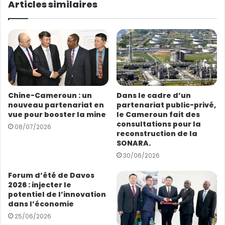
o
Articles similaires
t
r
e
a
d
r
e
s
Chine-Cameroun : un
Dans le cadre d’un
s
nouveau partenariat en
partenariat public-privé,
e
vue pour booster la mine
le Cameroun fait des
E
consultations pour la
08/07/2026
m
reconstruction de la
a
SONARA.
i
30/06/2026
l
Forum d’été de Davos
2026 : injecter le
potentiel de l’innovation
dans l’économie
25/06/2026