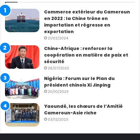
Commerce extérieur du Cameroun
en 2022 : la Chine trône en
importation et régresse en
exportation
21/02/2024
Chine-Afrique : renforcer la
coopération en matière de paix et
sécurité
26/07/2022
Nigéria : Forum sur le Plan du
président chinois Xi Jinping
20/10/2023
Yaoundé, les chœurs de l’Amitié
Cameroun-Asie riche
03/12/2023