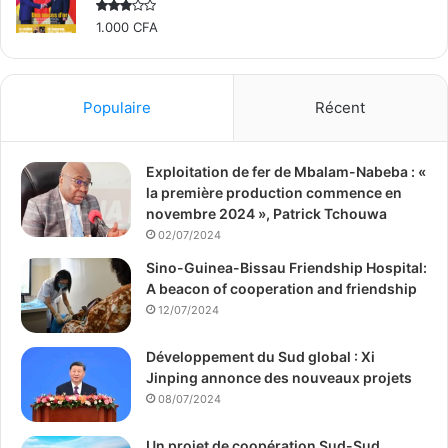
frontière et le commerce relatifs à l’ancienne Route de la
Rated
1.000
CFA
Soie.
2.50
out
of 5
(Source/photo : Xinhua)
Populaire
Récent
Exploitation de fer de Mbalam-Nabeba : «
la première production commence en
novembre 2024 », Patrick Tchouwa
02/07/2024
Sino-Guinea-Bissau Friendship Hospital:
A beacon of cooperation and friendship
12/07/2024
Développement du Sud global : Xi
Jinping annonce des nouveaux projets
08/07/2024
Un projet de coopération Sud-Sud