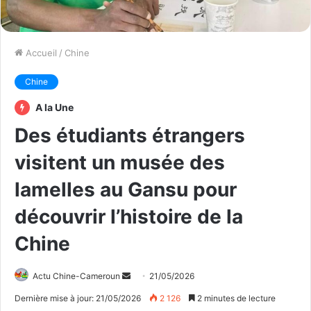
Accueil
/
Chine
Chine
A la Une
Des étudiants étrangers
visitent un musée des
lamelles au Gansu pour
découvrir l’histoire de la
Chine
Actu Chine-Cameroun
E
21/05/2026
n
Dernière mise à jour: 21/05/2026
2 126
2 minutes de lecture
v