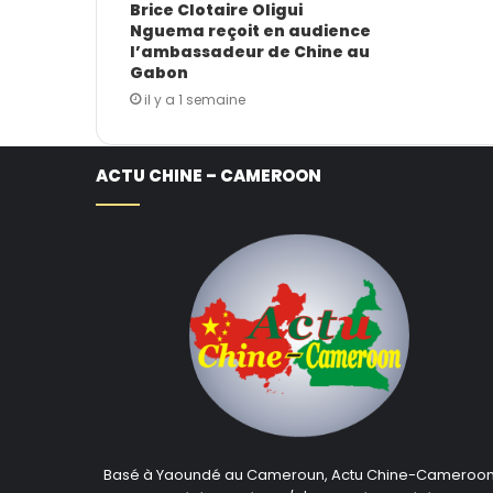
Brice Clotaire Oligui
Nguema reçoit en audience
l’ambassadeur de Chine au
Gabon
il y a 1 semaine
ACTU CHINE – CAMEROON
Basé à Yaoundé au Cameroun, Actu Chine-Cameroo