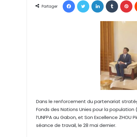
Facebook
Twitter
Linkedin
Tumblr
Pinterest
o
Partager
y
e
r
u
n
c
o
u
r
r
i
e
l
Dans le renforcement du partenariat stratég
Fonds des Nations Unies pour la population 
l’UNFPA au Gabon, et Son Excellence ZHOU P
séance de travail, le 28 mai dernier.