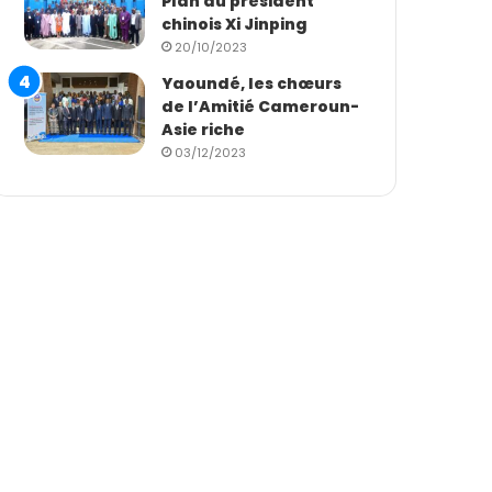
Plan du président
chinois Xi Jinping
20/10/2023
Yaoundé, les chœurs
de l’Amitié Cameroun-
Asie riche
03/12/2023