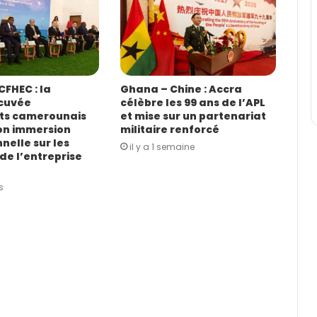
FHEC : la
Ghana – Chine : Accra
cuvée
célèbre les 99 ans de l’APL
ts camerounais
et mise sur un partenariat
on immersion
militaire renforcé
nelle sur les
il y a 1 semaine
de l’entreprise
s