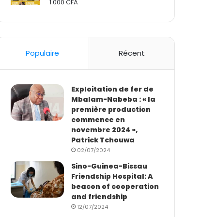
1.000
CFA
Rated
2.50
out
of 5
Populaire
Récent
Exploitation de fer de
Mbalam-Nabeba : « la
première production
commence en
novembre 2024 »,
Patrick Tchouwa
02/07/2024
Sino-Guinea-Bissau
Friendship Hospital: A
beacon of cooperation
and friendship
12/07/2024