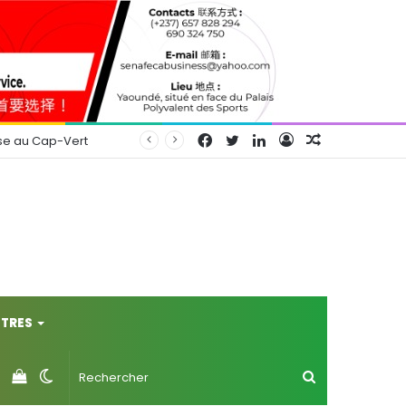
Facebook
Twitter
Linkedin
Connexion
Article
se au Cap-Vert
Aléatoire
TRES
Voir
Switch
Rechercher