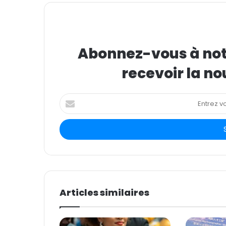
Abonnez-vous à notr
recevoir la no
E
n
t
r
e
z
v
o
t
Articles similaires
r
e
a
d