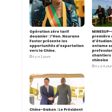
r
e
s
s
e
E
Opération zéro tarif
MINESUP–C
douanier : l’Hon. Nourane
première 
m
Foster présente les
d’étudian
a
opportunités d’exportation
entame s
i
vers la Chine.
profession
l
chantiers 
il y a 2 jours
chinoise
il y a 4 jour
Chine-Gabon : Le Président