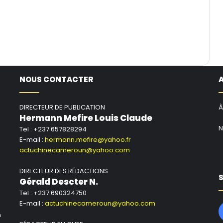
NOUS CONTACTER
DIRECTEUR DE PUBLICATION
À
Hermann Mefire Louis Claude
N
Tel : +237 657828294
E-mail :
hermann.mefire@yahoo.fr
actuchinecameroun@yahoo.com
DIRECTEUR DES RÉDACTIONS
S
Gérald Descter N.
Tel : +237 690324750
E-mail :
actuchinecameroun@yahoo.com
n