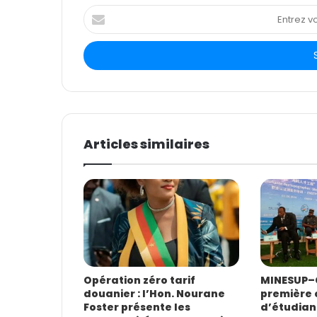
E
n
t
r
e
z
v
o
t
Articles similaires
r
e
a
d
r
e
s
s
e
E
Opération zéro tarif
MINESUP–C
douanier : l’Hon. Nourane
première 
m
Foster présente les
d’étudian
a