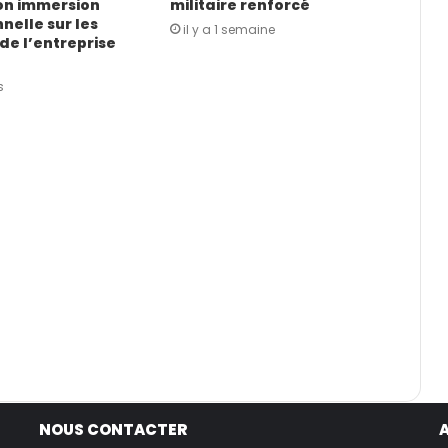
on immersion
militaire renforcé
nelle sur les
il y a 1 semaine
de l’entreprise
s
NOUS CONTACTER