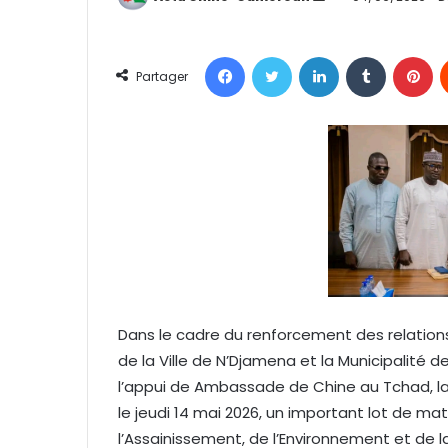
n
v
Facebook
Twitter
Linkedin
Tumblr
Pinterest
o
Partager
y
e
r
u
n
c
o
u
r
r
Dans le cadre du renforcement des relatio
i
e
de la Ville de N’Djamena et la Municipalité
l
l’appui de Ambassade de Chine au Tchad, l
le jeudi 14 mai 2026, un important lot de ma
l’Assainissement, de l’Environnement et de 