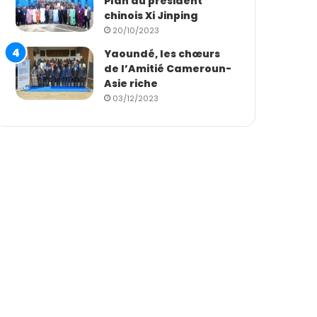
Plan du président
chinois Xi Jinping
20/10/2023
Yaoundé, les chœurs
de l’Amitié Cameroun-
Asie riche
03/12/2023