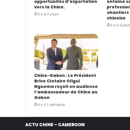
opportunités d’exportation
entame s
i
vers la Chine.
profession
l
chantiers 
il y a 2 jours
chinoise
il y a 3 jour
Chine-Gabon : Le Président
Brice Clotaire Oligui
Nguema reçoit en audience
l’ambassadeur de Chine au
Gabon
il y a 1 semaine
ACTU CHINE – CAMEROON