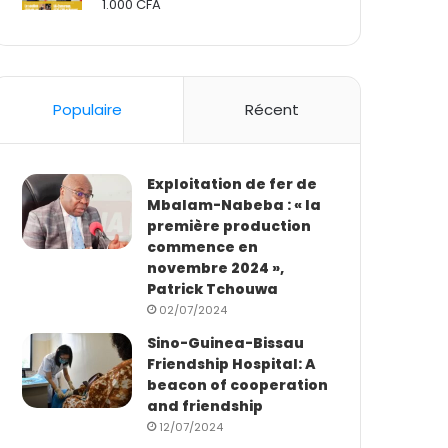
1.000
CFA
Rated
2.50
out
of 5
Populaire
Récent
Exploitation de fer de
Mbalam-Nabeba : « la
première production
commence en
novembre 2024 »,
Patrick Tchouwa
02/07/2024
Sino-Guinea-Bissau
Friendship Hospital: A
beacon of cooperation
and friendship
12/07/2024