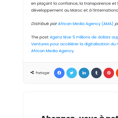
en plaçant la confiance, la transparence e
développement au Maroc et à l’internationa
Distribu
é
par
African Media Agency (AMA)
p
The post
Agenz lève 5 millions de dollars au
Ventures pour accélérer la digitalisation d
African Media Agency
.
Facebook
Twitter
Linkedin
Tumblr
Pinterest
Partager