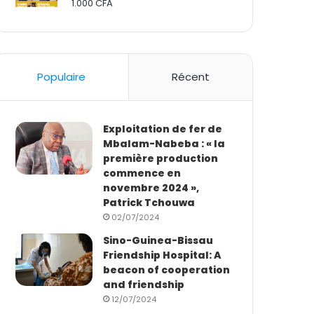
1.000
CFA
Rated
2.50
out
of 5
Populaire
Récent
Exploitation de fer de
Mbalam-Nabeba : « la
première production
commence en
novembre 2024 »,
Patrick Tchouwa
02/07/2024
Sino-Guinea-Bissau
Friendship Hospital: A
beacon of cooperation
and friendship
12/07/2024