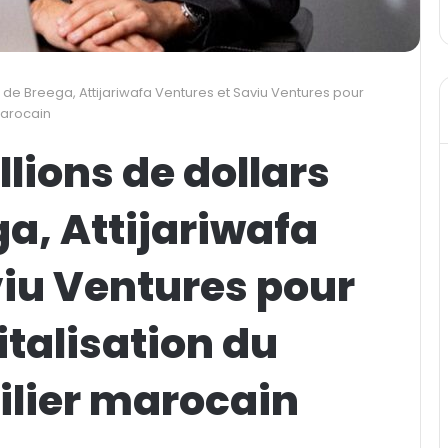
 de Breega, Attijariwafa Ventures et Saviu Ventures pour
marocain
lions de dollars
a, Attijariwafa
viu Ventures pour
italisation du
lier marocain