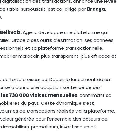
a digitalisation des transactions, annonce une levée
 de table, sursouscrit, est co-dirigé par
Breega,
s
.
 Belkeziz
, Agenz développe une plateforme qui
er. Grâce à ses outils d’estimation, ses données
essionnels et sa plateforme transactionnelle,
mobilier marocain plus transparent, plus efficace et
e de forte croissance. Depuis le lancement de sa
reprise a connu une adoption soutenue de ses
 les 730 000 visites mensuelles
, confirmant sa
mobilières du pays. Cette dynamique s’est
lumes de transactions réalisés via la plateforme,
la valeur générée pour l’ensemble des acteurs de
s immobiliers, promoteurs, investisseurs et