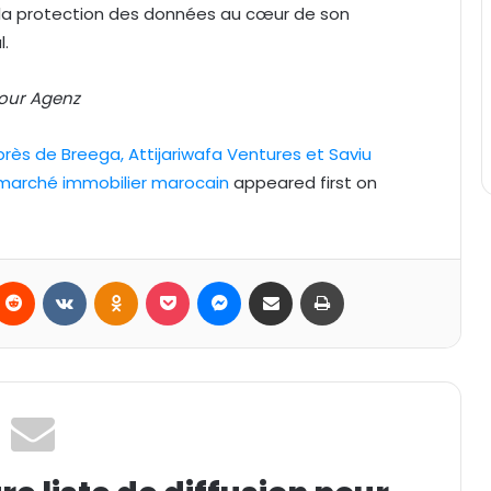
t la protection des données au cœur de son
l.
our Agenz
près de Breega, Attijariwafa Ventures et Saviu
u marché immobilier marocain
appeared first on
Reddit
VKontakte
Odnoklassniki
Pocket
Messenger
Partager par email
Imprimer