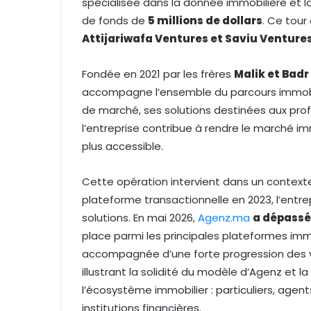
spécialisée dans la donnée immobilière et l
de fonds de
5 millions de dollars
. Ce tour
Attijariwafa Ventures et Saviu Venture
Fondée en 2021 par les frères
Malik et Badr
accompagne l’ensemble du parcours immobili
de marché, ses solutions destinées aux prof
l’entreprise contribue à rendre le marché im
plus accessible.
Cette opération intervient dans un context
plateforme transactionnelle en 2023, l’ent
solutions. En mai 2026,
Agenz.ma
a dépassé
place parmi les principales plateformes im
accompagnée d’une forte progression des vo
illustrant la solidité du modèle d’Agenz et 
l’écosystème immobilier : particuliers, agent
institutions financières.