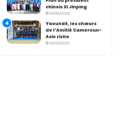
Plan du président
chinois Xi Jinping
20/10/2023
Yaoundé, les chœurs
de l’Amitié Cameroun-
Asie riche
03/12/2023