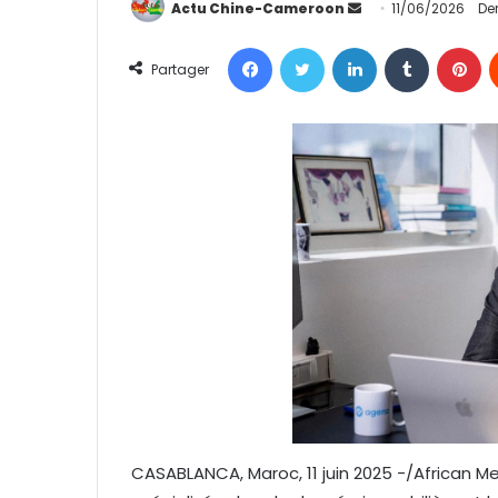
Actu Chine-Cameroon
E
11/06/2026
Der
n
Facebook
Twitter
Linkedin
Tumblr
Pinterest
v
Partager
o
y
e
r
u
n
c
o
u
r
r
i
e
l
CASABLANCA, Maroc, 11 juin 2025 -/African 