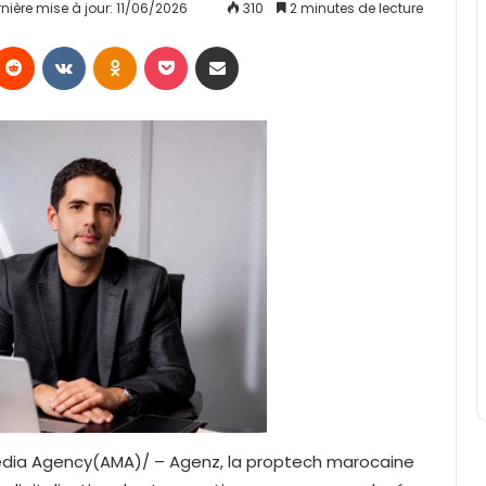
nière mise à jour: 11/06/2026
310
2 minutes de lecture
Reddit
VKontakte
Odnoklassniki
Pocket
Partager par email
Media Agency(AMA)/ – Agenz, la proptech marocaine