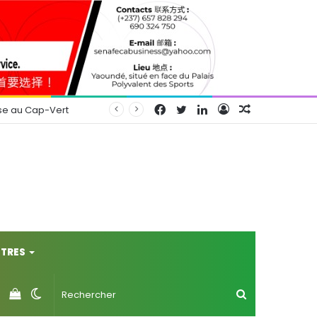
Facebook
Twitter
Linkedin
Connexion
Article
se au Cap-Vert
Aléatoire
TRES
Voir
Switch
Rechercher