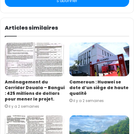
r
e
z
v
o
Articles similaires
t
r
e
a
d
r
e
s
Aménagement du
Cameroun : Huawei se
s
Corridor Douala – Bangui
dote d’un siège de haute
e
: 425 millions de dollars
qualité
E
pour mener le projet.
il y a 2 semaines
m
il y a 2 semaines
a
i
l