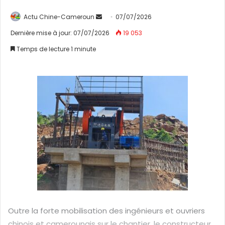
Actu Chine-Cameroun
E
07/07/2026
n
Dernière mise à jour: 07/07/2026
19 053
v
Temps de lecture 1 minute
o
y
e
r
u
n
c
o
u
r
r
i
e
Outre la forte mobilisation des ingénieurs et ouvriers
l
chinois et camerounais sur le chantier, le constructeur