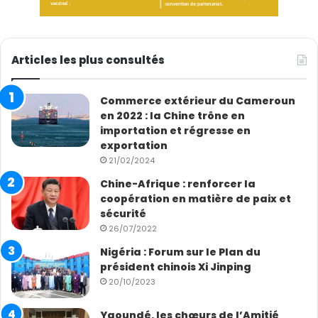
Articles les plus consultés
Commerce extérieur du Cameroun
en 2022 : la Chine trône en
importation et régresse en
exportation
21/02/2024
Chine-Afrique : renforcer la
coopération en matière de paix et
sécurité
26/07/2022
Nigéria : Forum sur le Plan du
président chinois Xi Jinping
20/10/2023
Yaoundé, les chœurs de l’Amitié