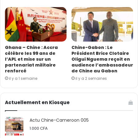
engagements fermes à l’occasion : parvenir à la
neutralité carbone en 2060 et cesser dès à présent de
financer le développement de nouvelles centrales au
charbon à l’étranger. A la fin de la rencontre, une
déclaration conjointe sur le renforcement de l’action
climatique a été faite entre Pékin et Washington.
Ghana – Chine : Accra
Chine-Gabon : Le
célèbre les 99 ans de
Président Brice Clotaire
l’APL et mise sur un
Oligui Nguema reçoit en
Sandrine Namen
partenariat militaire
audience l’ambassadeur
renforcé
de Chine au Gabon
il y a 1 semaine
il y a 2 semaines
Actuellement en Kiosque
Actu Chine-Cameroon 005
1.000
CFA