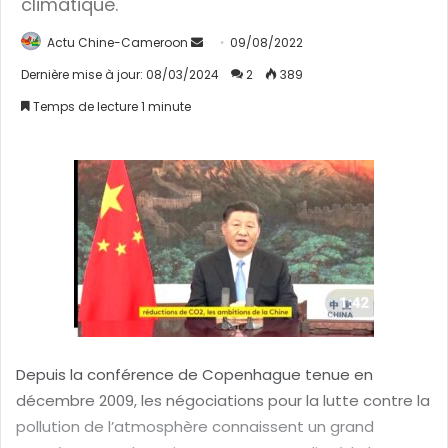
climatique.
Actu Chine-Cameroon
E
09/08/2022
n
Dernière mise à jour: 08/03/2024
2
389
v
Temps de lecture 1 minute
o
y
e
r
u
n
c
o
u
r
r
Depuis la conférence de Copenhague tenue en
i
décembre 2009, les négociations pour la lutte contre la
e
pollution de l’atmosphère connaissent un grand
l