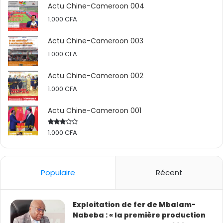
Actu Chine-Cameroon 004
1.000
CFA
Actu Chine-Cameroon 003
1.000
CFA
Actu Chine-Cameroon 002
1.000
CFA
Actu Chine-Cameroon 001
1.000
CFA
Rated
2.50
out
of 5
Populaire
Récent
Exploitation de fer de Mbalam-
Nabeba : « la première production