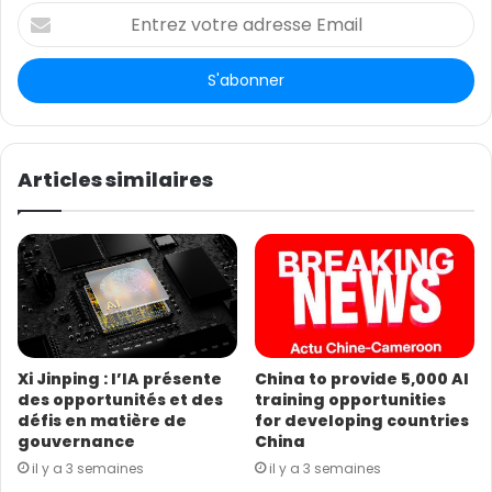
E
n
t
r
e
z
v
o
Articles similaires
t
r
e
a
d
r
e
s
Xi Jinping : l’IA présente
China to provide 5,000 AI
s
des opportunités et des
training opportunities
e
défis en matière de
for developing countries
E
gouvernance
China
m
il y a 3 semaines
il y a 3 semaines
a