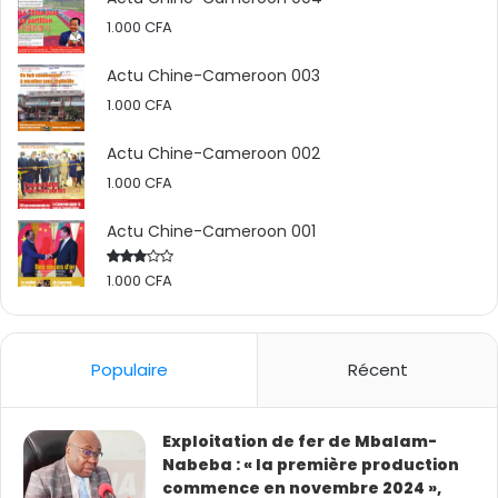
1.000
CFA
Actu Chine-Cameroon 003
1.000
CFA
Actu Chine-Cameroon 002
1.000
CFA
Actu Chine-Cameroon 001
1.000
CFA
Rated
2.50
out
of 5
Une visite tumultueuse
Populaire
Récent
Les investisseurs chinois n’ont pas été accueillis
Exploitation de fer de Mbalam-
dignement. Les populations des quartiers Mfeu I,
Nabeba : « la première production
Mzeumla, Likong, Minjouh, Mimpeuh et Tchuafi du
commence en novembre 2024 »,