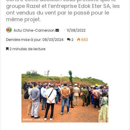
groupe Razel et l’entreprise Edok Eter SA, les
ont vendus du vent par le passé pour le
même projet.
Actu Chine-Cameroon
E
11/08/2022
n
Dernière mise à jour: 08/03/2024
2
663
v
2 minutes de lecture
o
y
e
r
u
n
c
o
u
r
r
i