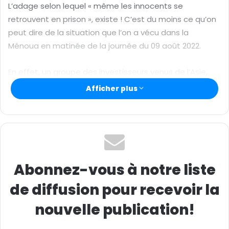
L’adage selon lequel « même les innocents se
e
retrouvent en prison », existe ! C’est du moins ce qu’on
l
peut dire de la situation que l’on a vécu dans la
Ménoua en matinée de la journée du 09 août 2022.
En effet, un groupe des investisseurs venus de l’Asie,
ont foulé le sol camerounais pour des raisons
Afficher plus
d’exploitation et d’industrialisation minières du pays.
Avisés d’un site de carrière dans la région de l’Ouest,
département de la Ménoua, groupement de Foréké-
Dschang, les investisseurs chinois ont pris attache de
manière régulière avec les autorités de l’Etat du
Cameroun et les collectivités territoriales afin de
Abonnez-vous à notre liste
procéder à une visite de prospection dans le lieu.
de diffusion pour recevoir la
nouvelle publication!