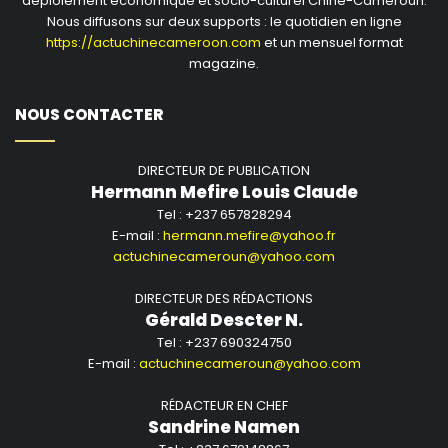
déploiement économique et socio-culturel Chine-Cameroun.
Nous diffusons sur deux supports : le quotidien en ligne
https://actuchinecameroon.com
et un mensuel format
magazine.
NOUS CONTACTER
DIRECTEUR DE PUBLICATION
Hermann Mefire Louis Claude
Tel : +237 657828294
E-mail :
hermann.mefire@yahoo.fr
actuchinecameroun@yahoo.com
DIRECTEUR DES RÉDACTIONS
Gérald Descter N.
Tel : +237 690324750
E-mail :
actuchinecameroun@yahoo.com
RÉDACTEUR EN CHEF
Sandrine Namen