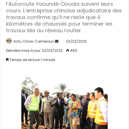
l’Autoroute Yaoundé-Douala suivent leurs
cours. L’entreprise chinoise adjudicataire des
travaux confirme qu’il ne reste que 4
kilomètres de chaussés pour terminer les
travaux liés au réseau routier.
Actu Chine-Cameroun
E
02/02/2023
n
Dernière mise à jour: 02/02/2023
450
v
Temps de lecture 1 minute
o
y
e
r
u
n
c
o
u
r