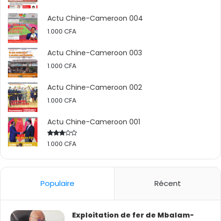
Actu Chine-Cameroon 004
1.000
CFA
Actu Chine-Cameroon 003
1.000
CFA
Actu Chine-Cameroon 002
1.000
CFA
Actu Chine-Cameroon 001
1.000
CFA
Rated
2.50
out
of 5
Populaire
Récent
Exploitation de fer de Mbalam-