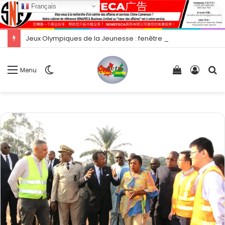
Français
Jeux Olympiques de la Jeunesse : fenêtre ouverte sur une compétition majeure ?
Switch
Voir
Conne
R
Menu
skin
votre
panier