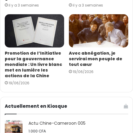
m
il y a 3 semaines
il y a 3 semaines
a
Concernant les équipements d’exploitation, les travaux
i
d’aménagement du poste de péage numérique se
l
poursuivent au point d’accès à cette première section
autoroutière, apprend-on du MINTP. Une
communication entre la Nationale N°03 et le nouvel
axe autoroutier sera établie sous forme d’un
Promotion de l’Initiative
Avec abnégation, je
périphérique à deux voies au niveau du carrefour
pour la gouvernance
servirai mon peuple de
Boumnyebel.
mondiale : Un livre blanc
tout cœur
met en lumière les
19/06/2026
actions de la Chine
Sandrine Namen
19/06/2026
Actuellement en Kiosque
Actu Chine-Cameroon 005
1.000
CFA