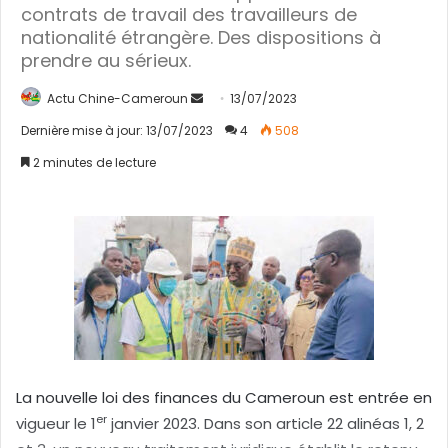
contrats de travail des travailleurs de
nationalité étrangère. Des dispositions à
prendre au sérieux.
Actu Chine-Cameroun
E
13/07/2023
n
Dernière mise à jour: 13/07/2023
4
508
v
2 minutes de lecture
o
y
e
r
u
n
c
o
u
r
La nouvelle loi des finances du Cameroun est entrée en
r
er
vigueur le 1
janvier 2023. Dans son article 22 alinéas 1, 2
i