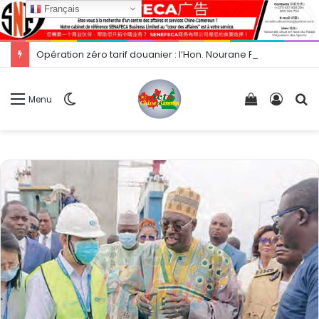
Français
Opération zéro tarif douanier : l’Hon. Nourane Foster présente les opportunités d’exportation vers la Chine.
Switch
Voir
Conne
R
Menu
skin
votre
panier