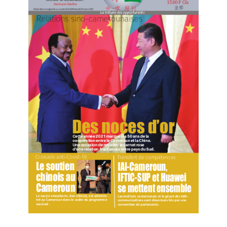
se font confiance. La Chine a toujours géré ses
relations avec la RDC conformément au principe de
justice et d’intérêt en faveur des Congolais ainsi qu’à
l’esprit de « sincérité, résultats effectifs, amitié et
bonne foi ». La coopération sino-congolaise n’est en
aucun cas mêlée d’intérêt égoïste du côté chinois,
n’est assortie d’aucune condition politique et ne
conduit jamais à une ingérence dans les affaires
intérieures de la RDC.
— Nous voulons être des partenaires stratégiques qui
coopèrent en toute solidarité. La Chine et la RDC sont
toutes les deux de grands pays en développement. La
Chine est disposée à renforcer la coordination et la
coopération avec la RDC dans les enceintes
internationales, à pratiquer conjointement un véritable
multilatéralisme et à préserver la justice internationale.