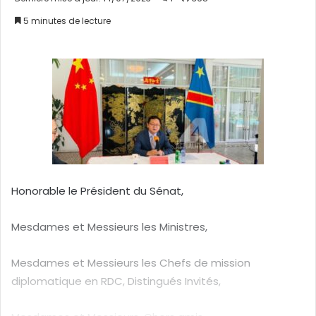
v
5 minutes de lecture
o
y
e
r
u
n
c
o
u
r
Honorable le Président du Sénat,
r
i
Mesdames et Messieurs les Ministres,
e
l
Mesdames et Messieurs les Chefs de mission
diplomatique en RDC, Distingués Invités,