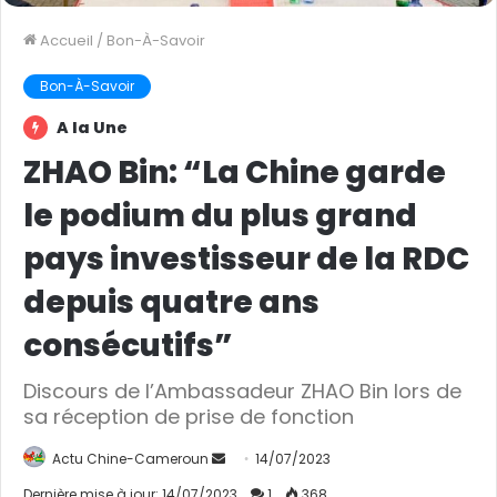
Accueil
/
Bon-À-Savoir
Bon-À-Savoir
A la Une
ZHAO Bin: “La Chine garde
le podium du plus grand
pays investisseur de la RDC
depuis quatre ans
consécutifs”
Discours de l’Ambassadeur ZHAO Bin lors de
sa réception de prise de fonction
Actu Chine-Cameroun
E
14/07/2023
n
Dernière mise à jour: 14/07/2023
1
368