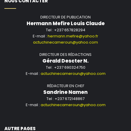
NOUS CONTACTER
DIRECTEUR DE PUBLICATION
Hermann Mefire Louis Claude
Tel : +237 657828294
E-mail :
hermann.mefire@yahoo.fr
actuchinecameroun@yahoo.com
DIRECTEUR DES RÉDACTIONS
Projet de logements abordables au Park road
Gérald Descter N.
à Nairobi au Kenya
Tel : +237 690324750
E-mail :
actuchinecameroun@yahoo.com
RÉDACTEUR EN CHEF
Sandrine Namen
Tel : +237 672148867
E-mail :
actuchinecameroun@yahoo.com
Port en eau profonde de Lekki au Nigeria
AUTRE PAGES