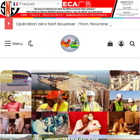
Français
Opération zéro tarif douanier : l’Hon. Nourane Foster présente les opportunités d’exportation vers la Chine.
Switch
Voir
Conne
R
Menu
skin
votre
panier