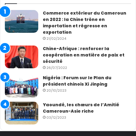
l’image de la complicité entre Chinois et Égyptiens sur
le vaste chantier.
Commerce extérieur du Cameroun
en 2022 : la Chine trône en
importation et régresse en
exportation
21/02/2024
Chine-Afrique : renforcer la
coopération en matière de paix et
sécurité
26/07/2022
Sohila, ingénieure civile égyptienne
Nigéria : Forum sur le Plan du
président chinois Xi Jinping
Avant de s’appesantir sur la Malienne Absatou, le
20/10/2023
documentaire fait un zoom sur des projets de l’ICR
réalisés ça et là en Afrique et ailleurs. C’est le cas du
Yaoundé, les chœurs de l’Amitié
projet de la nouvelle capitale administrative de
Cameroun-Asie riche
03/12/2023
l’Égypte, l’arène nationale de lutte du Sénégal, le projet
de logements sociaux au Park road à Nairobi au Kenya,
le port en eau profonde de Lekki au Nigeria et le port