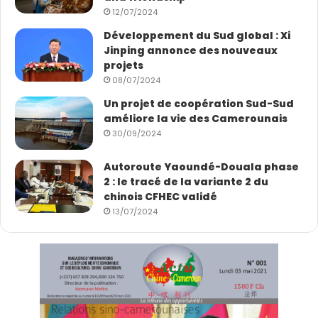
comme moi », confie Hilal. Employés chinois et algériens
12/07/2024
se sentent unis sur ce projet et découvrent la
Développement du Sud global : Xi
communauté de destin qu’ils ont en partage.
Jinping annonce des nouveaux
projets
08/07/2024
Un projet de coopération Sud-Sud
améliore la vie des Camerounais
30/09/2024
Autoroute Yaoundé-Douala phase
Hilal et sa fille Nelia
2 : le tracé de la variante 2 du
chinois CFHEC validé
13/07/2024
Hilal et son collègue chinois