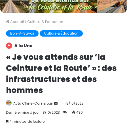
Accueil
/
Culture & Éducation
Bon-À-Savoir
Culture & Éducation
A la Une
« Je vous attends sur ‘la
Ceinture et la Route’ » : des
infrastructures et des
hommes
Actu Chine-Cameroun
E
18/10/2023
n
Dernière mise à jour: 18/10/2023
1
430
v
4 minutes de lecture
o