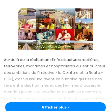
y
e
r
u
n
c
o
u
r
r
Au-delà de la réalisation d’infrastructures routières,
i
ferroviaires, maritimes et hospitalières qui est au cœur
e
des ambitions de l’initiative « la Ceinture et la Route »
l
(ICR), c’est aussi une aventure humaine qui tisse des
liens entre des hommes et des femmes à travers le
monde. Que ce soit en Afrique, en Asie ou encore en
Europe, les grands chantiers de l’ICR ont rassemblé des
gens d’horizons divers qui ont appris à se connaître, à
Afficher plus