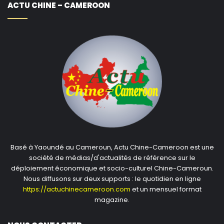
ACTU CHINE – CAMEROON
commercial de la ville économique de Jizan en Arabie
Saoudite… Originaire de Mandenkirina au Mali, Absatou
raconte la joie de tout le village qui a accueille des
médecins chinois venus donner des consultations de
toutes sortes à la population. Cette communion entre
Chinois et Maliens dans une ambiance festive émeut
particulièrement Absatou qui réalise la richesse de la
diversité humaine.
Basé à Yaoundé au Cameroun, Actu Chine-Cameroon est une
société de médias/d'actualités de référence sur le
déploiement économique et socio-culturel Chine-Cameroun.
Nous diffusons sur deux supports : le quotidien en ligne
https://actuchinecameroon.com
et un mensuel format
magazine.
Arène nationale de lutte du Sénégal