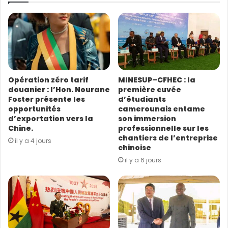
r
e
a
d
r
e
s
Opération zéro tarif
MINESUP–CFHEC : la
s
douanier : l’Hon. Nourane
première cuvée
e
Route Ngaoundéré-Paro au Cameroun
Foster présente les
d’étudiants
E
opportunités
camerounais entame
m
d’exportation vers la
son immersion
a
Chine.
professionnelle sur les
i
chantiers de l’entreprise
il y a 4 jours
l
chinoise
il y a 6 jours
Projet du réseau ferroviaire fédéral des
Émirats arabes unis