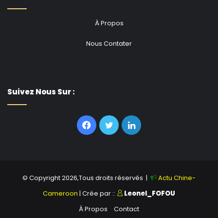
Le documentaire campe toujours dans le domaine de
À Propos
la santé à travers la coopération médicale en Algérie.
Tu Dachun, médecin orthopédiste de l’équipe médicale
Nous Contater
chinoise en Algérie, a vécu dix ans dans ce pays. La
mission médicale de la Chine à l’étranger, affirme-t-il,
est une noble initiative qui soulage les souffrances de
nombreux patients. Tu Dachun déclare avoir réussi son
Suivez Nous Sur :
intégration durant les dix ans passés en Algérie. Leur
mission a bâti de solides ponts entre les peuples
Facebook
Twitter
Linkedin
chinois et algériens.
© Copyright 2026,Tous droits réservés |
Actu Chine-
Cameroon
| Crée par ::
Leonel_FOFOU
À Propos
Contact