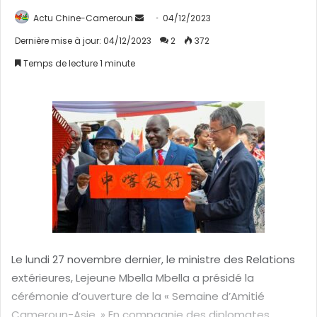
Actu Chine-Cameroun
E
04/12/2023
n
Dernière mise à jour: 04/12/2023
2
372
v
Temps de lecture 1 minute
o
y
e
r
u
n
c
o
u
r
r
i
Le lundi 27 novembre dernier, le ministre des Relations
e
extérieures, Lejeune Mbella Mbella a présidé la
l
cérémonie d’ouverture de la « Semaine d’Amitié
Cameroun-Asie. » En compagnie des diplomates,