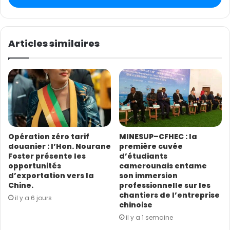
e
visiteurs venus de tout bord. Les enseignants de
z
l’Institut Confucius du Cameroun constitués en équipe,
v
présentent d’un côté, la calligraphie et la peinture, et
o
Articles similaires
de l’autre côté, jouent le ‘‘guzheng’’ (un instrument à
t
r
cordes pincées de la famille des cithares sur table,
e
comportant 18, 24 ou plus) et le ‘‘dizi’’ (flûte traversière
a
chinoise en bambou), deux instruments de la musique
d
chinoise.
r
e
s
Opération zéro tarif
MINESUP–CFHEC : la
s
douanier : l’Hon. Nourane
première cuvée
e
Foster présente les
d’étudiants
E
opportunités
camerounais entame
m
d’exportation vers la
son immersion
a
Chine.
professionnelle sur les
i
chantiers de l’entreprise
il y a 6 jours
l
chinoise
il y a 1 semaine