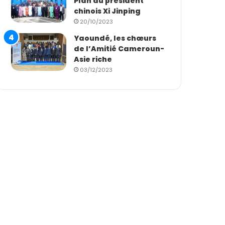
Plan du président
chinois Xi Jinping
20/10/2023
Yaoundé, les chœurs
de l’Amitié Cameroun-
Asie riche
03/12/2023