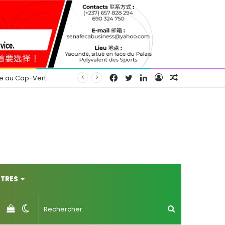
Facebook
Twitter
Linkedin
Connexion
Article
se au Cap-Vert
Aléatoire
TRES
Voir
Switch
Rechercher