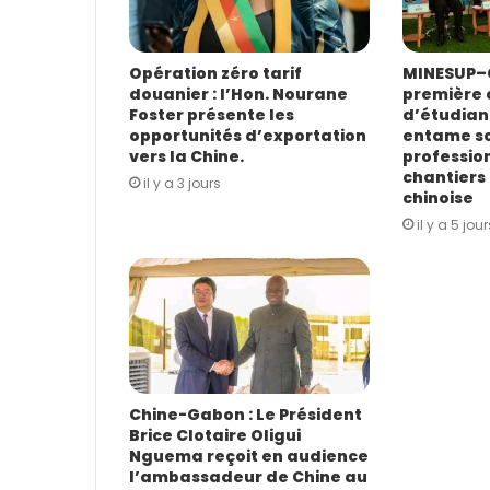
s
s
e
E
Opération zéro tarif
MINESUP–C
douanier : l’Hon. Nourane
première 
m
Foster présente les
d’étudian
a
opportunités d’exportation
entame s
i
vers la Chine.
profession
l
chantiers 
il y a 3 jours
chinoise
il y a 5 jour
Chine-Gabon : Le Président
Brice Clotaire Oligui
Nguema reçoit en audience
l’ambassadeur de Chine au