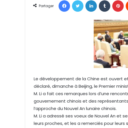
Facebook
Twitter
Linkedin
Tumblr
Pinterest
o
Partager
y
e
r
u
n
c
o
u
r
r
Le développement de la Chine est ouvert et 
i
déclaré, dimanche à Beijing, le Premier minist
e
l
M. Li a fait ces remarques lors d’une rencont
gouvernement chinois et des représentants 
l’approche du Nouvel An lunaire chinois.
M. Li a adressé ses voeux de Nouvel An et se
leurs proches, et les a remerciés pour leurs 