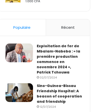
1.000
CFA
Rated
2.50
out
of 5
Populaire
Récent
Exploitation de fer de
Mbalam-Nabeba : « la
première production
commence en
novembre 2024 »,
Patrick Tchouwa
02/07/2024
Sino-Guinea-Bissau
Friendship Hospital: A
beacon of cooperation
and friendship
12/07/2024