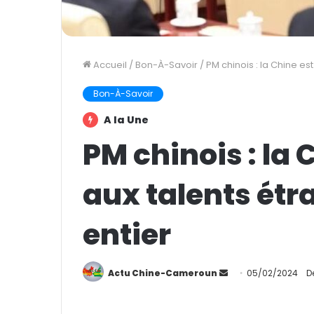
Accueil
/
Bon-À-Savoir
/
PM chinois : la Chine e
Bon-À-Savoir
A la Une
PM chinois : la 
aux talents ét
entier
Actu Chine-Cameroun
E
05/02/2024
D
n
v