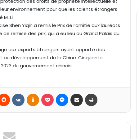
protection des droits de propriété intellectuelle et
eilleur environnement pour que les talents étrangers
 M. Li.
oise Shen Yiqin a remis le Prix de l’amitié aux lauréats
 de remise des prix, qui a eu lieu au Grand Palais du
mmage aux experts étrangers ayant apporté des
 et au développement de la Chine. Cinquante
ié 2023 du gouvernement chinois.
Reddit
VKontakte
Odnoklassniki
Pocket
Messenger
Partager par email
Imprimer