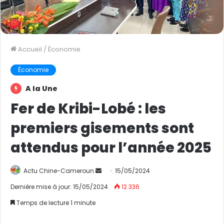
Accueil
/
Économie
Économie
A la Une
Fer de Kribi-Lobé : les
premiers gisements sont
attendus pour l’année 2025
Actu Chine-Cameroun
E
15/05/2024
n
Dernière mise à jour: 15/05/2024
12 336
v
Temps de lecture 1 minute
o
y