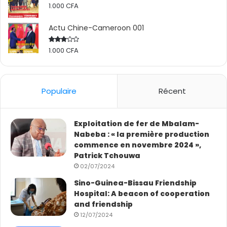
1.000
CFA
Actu Chine-Cameroon 001
1.000
CFA
Rated
2.50
out
of 5
Populaire
Récent
Exploitation de fer de Mbalam-
Nabeba : « la première production
commence en novembre 2024 »,
Patrick Tchouwa
02/07/2024
Sino-Guinea-Bissau Friendship
Hospital: A beacon of cooperation
and friendship
12/07/2024