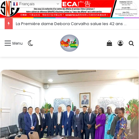
Français
La Première dame Debora Carvalho salue les 42 ans de mission médicale chinoise au Cap-Vert
Switch
Voir
Conne
R
Menu
skin
votre
panier