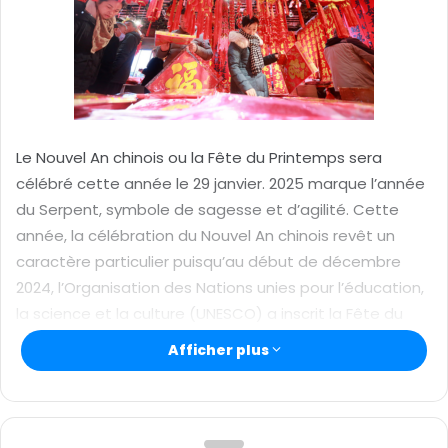
r
u
n
c
o
u
r
Le Nouvel An chinois ou la Fête du Printemps sera
r
célébré cette année le 29 janvier. 2025 marque l’année
i
du Serpent, symbole de sagesse et d’agilité. Cette
e
année, la célébration du Nouvel An chinois revêt un
l
caractère particulier puisqu’au début de décembre
2024, l’Organisation des Nations unies pour l’éducation,
la science et la culture (UNESCO) a inscrit la Fête du
Printemps sur la Liste représentative du patrimoine
Afficher plus
culturel immatériel. C’est sous le signe d’une autre
reconnaissance mondiale de cette célébration
majeure que les Chinois accueillent l’année du Serpent.
Déjà, en 2023, la 78e Assemblée générale des Nations