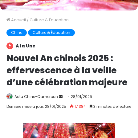
Accueil
/
Culture & Éducation
Chine
Culture & Éducation
A la Une
Nouvel An chinois 2025 :
effervescence à la veille
d’une célébration majeure
Actu Chine-Cameroun
E
28/01/2025
n
Dernière mise à jour: 28/01/2025
17 384
3 minutes de lecture
v
o
y
e