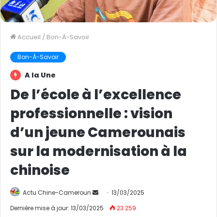
Accueil
/
Bon-À-Savoir
Bon-À-Savoir
A la Une
De l’école à l’excellence
professionnelle : vision
d’un jeune Camerounais
sur la modernisation à la
chinoise
Actu Chine-Cameroun
E
13/03/2025
n
Dernière mise à jour: 13/03/2025
23 259
v