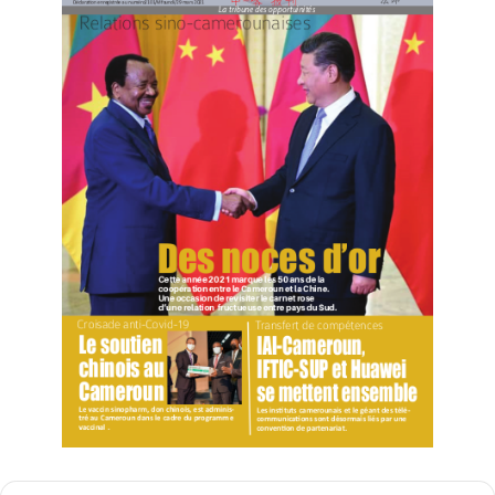
préservant ses traditions”, assure-t-il en évoquant une
visite à Tongchuan, une ville de la province du Shaanxi,
connue pour sa céramique. “J’ai été touché par le
respect que les gens ont pour les artisans et leur
métier. La protection du feiyi (patrimoine culturel
immatériel, NDLR) témoigne de l’attachement de la
Chine à son histoire”, admire-t-il. Cela, croit-il, offre un
modèle aux nations en développement cherchant à se
moderniser sans perdre leur identité culturelle.
Domche attribue une grande partie du succès de la
Chine à son modèle de gouvernance. Selon lui, le pays
a su prendre des décisions efficaces qui donnent la
priorité aux intérêts nationaux. “La modernisation, c’est
la manière dont les gens se sentent. Si mon peuple a
accès à de bons soins de santé, à des infrastructures
et à une électricité stable, alors c’est la véritable
modernisation”, pense-t-il, tout en saluant l’approche