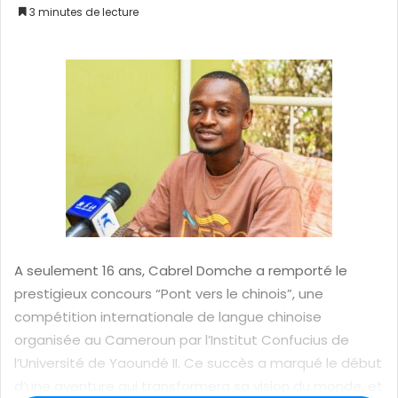
3 minutes de lecture
o
y
e
r
u
n
c
o
u
r
r
i
A seulement 16 ans, Cabrel Domche a remporté le
e
prestigieux concours “Pont vers le chinois”, une
l
compétition internationale de langue chinoise
organisée au Cameroun par l’Institut Confucius de
l’Université de Yaoundé II. Ce succès a marqué le début
d’une aventure qui transformera sa vision du monde, et