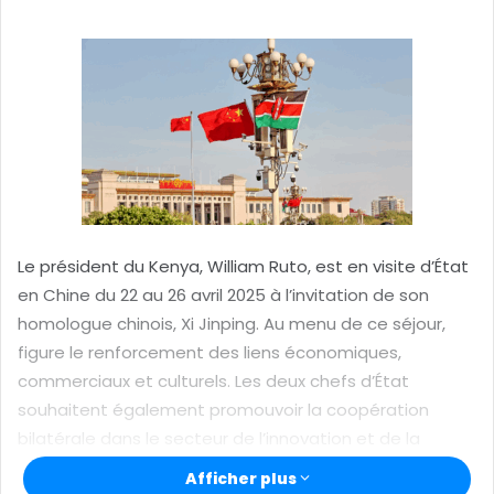
o
y
e
r
u
n
c
o
u
r
Le président du Kenya, William Ruto, est en visite d’État
r
en Chine du 22 au 26 avril 2025 à l’invitation de son
i
homologue chinois, Xi Jinping. Au menu de ce séjour,
e
figure le renforcement des liens économiques,
l
commerciaux et culturels. Les deux chefs d’État
souhaitent également promouvoir la coopération
bilatérale dans le secteur de l’innovation et de la
technologie.
Afficher plus