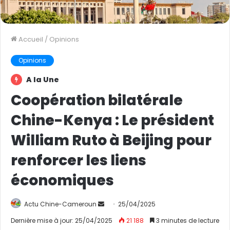
Accueil
/
Opinions
Opinions
A la Une
Coopération bilatérale
Chine-Kenya : Le président
William Ruto à Beijing pour
renforcer les liens
économiques
Actu Chine-Cameroun
E
25/04/2025
n
Dernière mise à jour: 25/04/2025
21 188
3 minutes de lecture
v