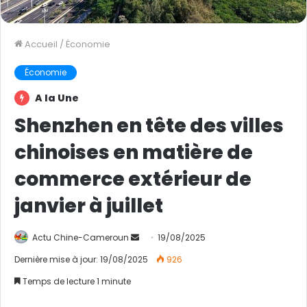
Accueil
/
Économie
Économie
A la Une
Shenzhen en tête des villes
chinoises en matière de
commerce extérieur de
janvier à juillet
Actu Chine-Cameroun
E
19/08/2025
n
Dernière mise à jour: 19/08/2025
926
v
Temps de lecture 1 minute
o
y