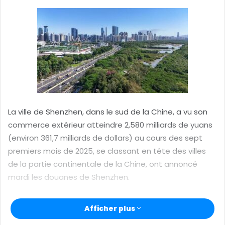
e
r
u
n
c
o
u
r
r
La ville de Shenzhen, dans le sud de la Chine, a vu son
i
commerce extérieur atteindre 2,580 milliards de yuans
e
(environ 361,7 milliards de dollars) au cours des sept
l
premiers mois de 2025, se classant en tête des villes
de la partie continentale de la Chine, ont annoncé
mardi les douanes de Shenzhen.
En juillet, le volume total des importations et des
Afficher plus
exportations de Shenzhen a atteint 415,94 milliards de