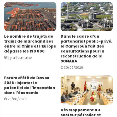
e
purement électriques respectivement de 37,9% et
a
21,7%, et les exportations de circuits intégrés
d
bondissant de 40,9%.
r
e
s
Sous l’effet de la demande croissante de composants
Le nombre de trajets de
Dans le cadre d’un
s
électroniques, les importations de produits
trains de marchandises
partenariat public-privé,
e
entre la Chine et l’Europe
le Cameroun fait des
électromécaniques de Shenzhen ont augmenté de
E
dépasse les 130 000
consultations pour la
14,7% durant cette période, représentant 82,1% du
m
reconstruction de la
il y a 1 semaine
a
total.
SONARA.
i
30/06/2026
l
Les entreprises privées ont stimulé les activités
Forum d’été de Davos
commerciales de Shenzhen, contribuant à hauteur de
2026 : injecter le
1.800 milliards de yuans, soit 69,8% de la valeur totale.
potentiel de l’innovation
dans l’économie
25/06/2026
(Source / photo : Xinhua)
Développement du
secteur pétrolier et