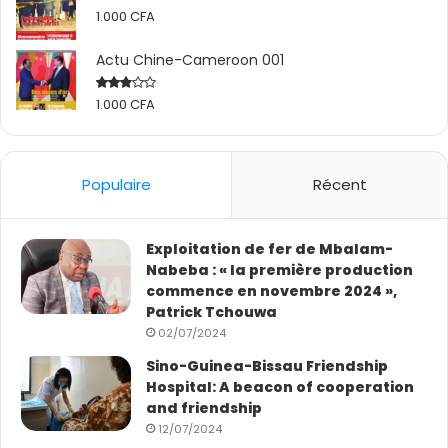
1.000
CFA
Actu Chine-Cameroon 001
1.000
CFA
Rated
2.50
out
of 5
Populaire
Récent
Exploitation de fer de Mbalam-
Nabeba : « la première production
commence en novembre 2024 »,
Patrick Tchouwa
02/07/2024
Sino-Guinea-Bissau Friendship
Hospital: A beacon of cooperation
and friendship
12/07/2024