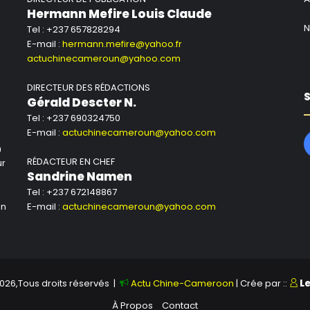
Hermann Mefire Louis Claude
N
Tel : +237 657828294
E-mail :
hermann.mefire@yahoo.fr
actuchinecameroun@yahoo.com
DIRECTEUR DES RÉDACTIONS
S
Gérald Descter N.
Tel : +237 690324750
E-mail :
actuchinecameroun@yahoo.com
n
RÉDACTEUR EN CHEF
ur
Sandrine Namen
Tel : +237 672148867
un
E-mail :
actuchinecameroun@yahoo.com
026,Tous droits réservés |
Actu Chine-Cameroon
| Crée par ::
L
À Propos
Contact