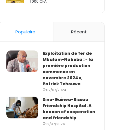
1.000
CFA
Rated
2.50
out
of 5
Populaire
Récent
Exploitation de fer de
Mbalam-Nabeba : « la
première production
commence en
novembre 2024 »,
Patrick Tchouwa
02/07/2024
Sino-Guinea-Bissau
Friendship Hospital: A
beacon of cooperation
and friendship
12/07/2024