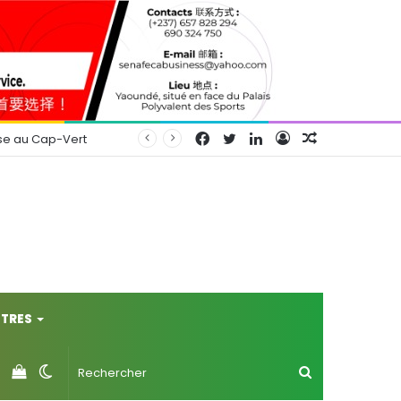
Facebook
Twitter
Linkedin
Connexion
Article
se au Cap-Vert
Aléatoire
TRES
Voir
Switch
Rechercher