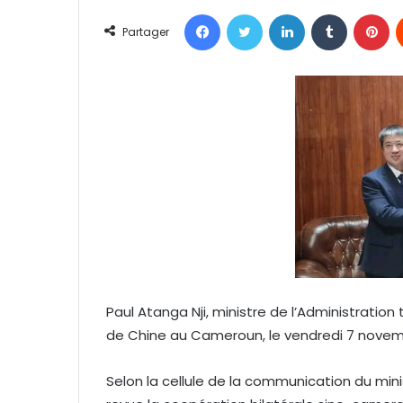
n
Facebook
Twitter
Linkedin
Tumblr
Pinterest
v
Partager
o
y
e
r
u
n
c
o
u
r
r
i
e
Paul Atanga Nji, ministre de l’Administration
l
de Chine au Cameroun, le vendredi 7 novemb
Selon la cellule de la communication du mini