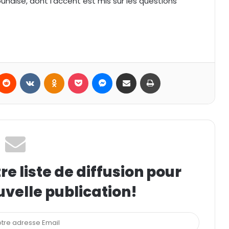
unaise, dont l’accent est mis sur les questions
Reddit
VKontakte
Odnoklassniki
Pocket
Messenger
Partager par email
Imprimer
e liste de diffusion pour
uvelle publication!