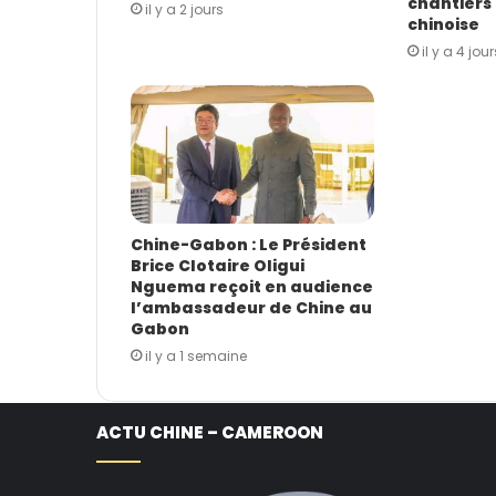
chantiers 
il y a 2 jours
chinoise
il y a 4 jour
Chine-Gabon : Le Président
Brice Clotaire Oligui
Nguema reçoit en audience
l’ambassadeur de Chine au
Gabon
il y a 1 semaine
ACTU CHINE – CAMEROON