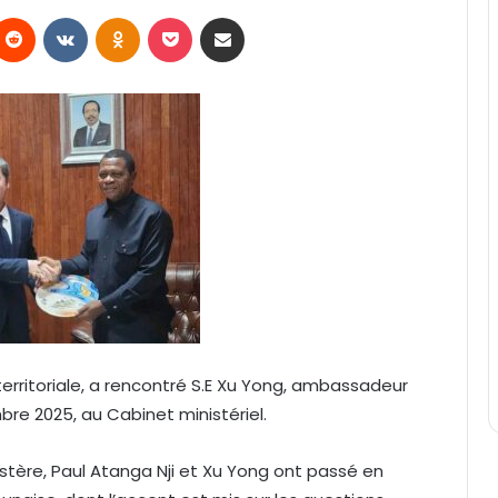
Reddit
VKontakte
Odnoklassniki
Pocket
Partager par email
 territoriale, a rencontré S.E Xu Yong, ambassadeur
re 2025, au Cabinet ministériel.
stère, Paul Atanga Nji et Xu Yong ont passé en