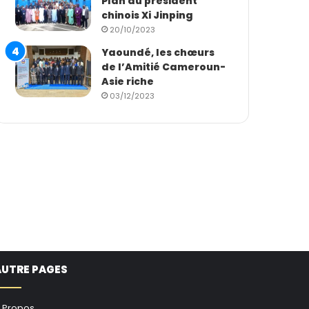
Plan du président
chinois Xi Jinping
20/10/2023
Yaoundé, les chœurs
de l’Amitié Cameroun-
Asie riche
03/12/2023
AUTRE PAGES
 Propos