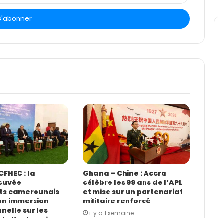
FHEC : la
Ghana – Chine : Accra
cuvée
célèbre les 99 ans de l’APL
ts camerounais
et mise sur un partenariat
on immersion
militaire renforcé
nelle sur les
il y a 1 semaine