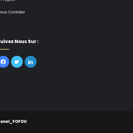
ous Contater
uivez Nous Sur :
Facebook
Twitter
Linkedin
eonel_FOFOU