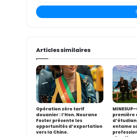
t
r
e
z
v
o
t
Articles similaires
r
e
a
d
r
e
s
s
e
E
Opération zéro tarif
MINESUP–C
douanier : l’Hon. Nourane
première 
m
Foster présente les
d’étudian
a
opportunités d’exportation
entame s
i
vers la Chine.
profession
l