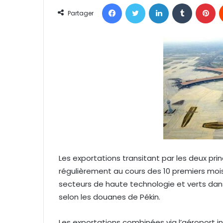
Facebook
Twitter
Linkedin
Tumblr
Pinterest
o
Partager
y
e
r
u
n
c
o
u
r
r
i
e
Les exportations transitant par les deux pr
l
régulièrement au cours des 10 premiers mois 
secteurs de haute technologie et verts dans
selon les douanes de Pékin.
Les exportations combinées via l’aéroport in