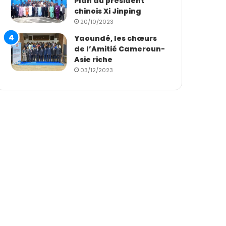
Plan du président
chinois Xi Jinping
20/10/2023
Yaoundé, les chœurs
de l’Amitié Cameroun-
Asie riche
03/12/2023