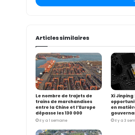
r
e
z
v
o
t
Articles similaires
r
e
a
d
r
e
s
s
e
E
Le nombre de trajets de
Xi Jinping 
trains de marchandises
opportunit
m
entre la Chine et l’Europe
en matièr
a
dépasse les 130 000
gouverna
i
il y a 1 semaine
il y a 3 se
l