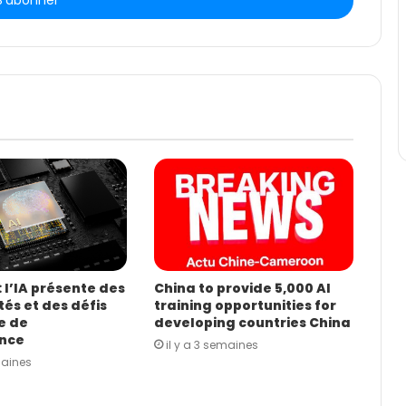
: l’IA présente des
China to provide 5,000 AI
és et des défis
training opportunities for
e de
developing countries China
nce
il y a 3 semaines
maines