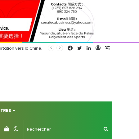
Facebook
Twitter
Linkedin
Connexion
Article
rtation vers la Chine.
Aléatoire
TRES
Voir
Switch
Rechercher