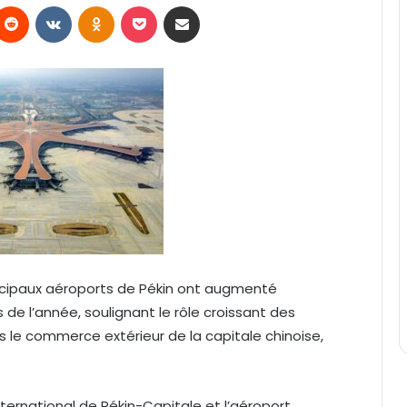
Reddit
VKontakte
Odnoklassniki
Pocket
Partager par email
incipaux aéroports de Pékin ont augmenté
de l’année, soulignant le rôle croissant des
 le commerce extérieur de la capitale chinoise,
ternational de Pékin-Capitale et l’aéroport