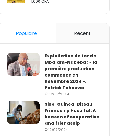
1.000
CFA
Rated
2.50
out
of 5
Populaire
Récent
Exploitation de fer de
Mbalam-Nabeba : « la
première production
commence en
novembre 2024 »,
Patrick Tchouwa
02/07/2024
Sino-Guinea-Bissau
Friendship Hospital: A
beacon of cooperation
and friendship
12/07/2024