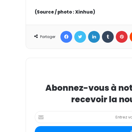
(Source / photo : Xinhua)
Facebook
Twitter
Linkedin
Tumblr
Pinterest
Partager
Abonnez-vous à notr
recevoir la no
E
n
t