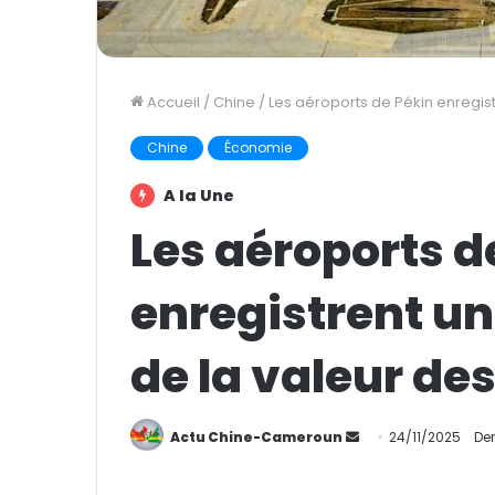
Accueil
/
Chine
/
Les aéroports de Pékin enregist
Chine
Économie
A la Une
Les aéroports d
enregistrent un
de la valeur de
Actu Chine-Cameroun
E
24/11/2025
Der
n
v