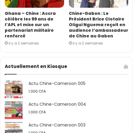
Ghana – Chine : Accra
Chine-Gabon : Le
célèbre les 99 ans de
Président Brice Clotaire
l’APL et mise sur un
Oligui Nguema reçoit en
partenariat militaire
audience l’ambassadeur
renforcé
de Chine au Gabon
il y a 2 semaines
il y a 2 semaines
Actuellement en Kiosque
Actu Chine-Cameroon 005
1.000
CFA
Actu Chine-Cameroon 004
1.000
CFA
Actu Chine-Cameroon 003
1.000
CFA