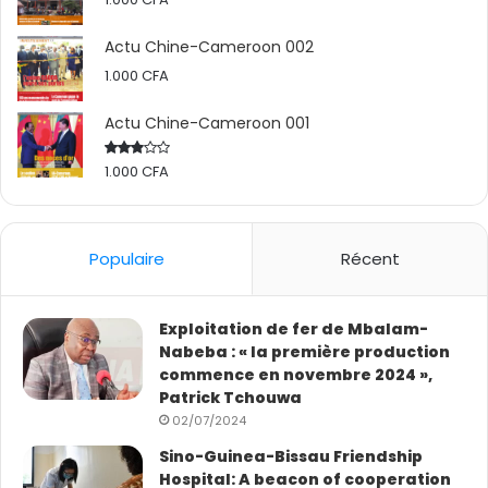
Actu Chine-Cameroon 002
1.000
CFA
Actu Chine-Cameroon 001
1.000
CFA
Rated
2.50
out
of 5
Populaire
Récent
Exploitation de fer de Mbalam-
Nabeba : « la première production
commence en novembre 2024 »,
Patrick Tchouwa
02/07/2024
Sino-Guinea-Bissau Friendship
Hospital: A beacon of cooperation