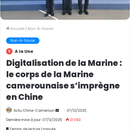
Accueil
/
Bon-À-Savoir
Bon-À-Savoir
A la Une
Digitalisation de la Marine :
le corps de la Marine
camerounaise s’imprègne
en Chine
Actu Chine-Cameroun
E
07/12/2025
n
Dernière mise à jour: 07/12/2025
21 093
v
Temps de lecture 1 minute