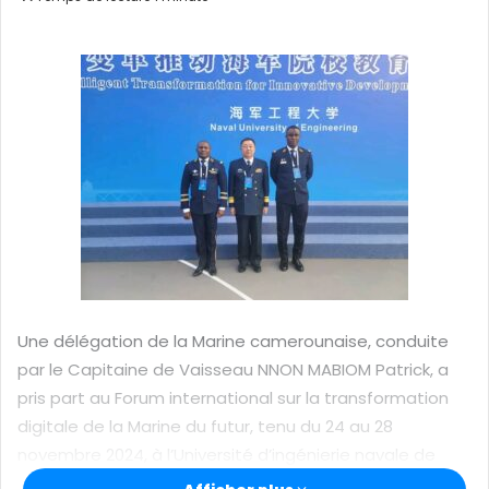
o
y
e
r
u
n
c
o
u
r
r
i
e
Une délégation de la Marine camerounaise, conduite
l
par le Capitaine de Vaisseau NNON MABIOM Patrick, a
pris part au Forum international sur la transformation
digitale de la Marine du futur, tenu du 24 au 28
novembre 2024, à l’Université d’ingénierie navale de
Wuhan, en Chine.