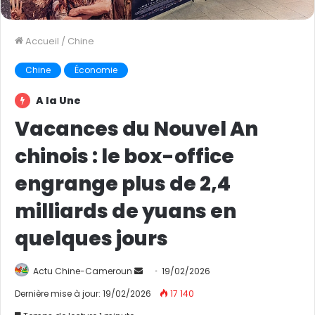
Accueil
/
Chine
Chine
Économie
A la Une
Vacances du Nouvel An
chinois : le box-office
engrange plus de 2,4
milliards de yuans en
quelques jours
Actu Chine-Cameroun
E
19/02/2026
n
Dernière mise à jour: 19/02/2026
17 140
v