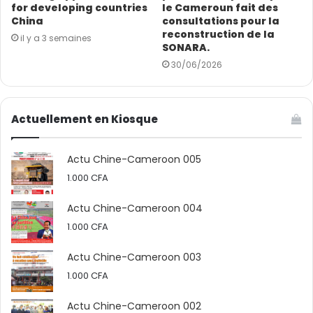
par des projections populaires et des programmes
for developing countries
le Cameroun fait des
China
consultations pour la
spéciaux autour du 7ᵉ art, tout cela contribue à faire
reconstruction de la
il y a 3 semaines
fructifier le box-office chinois de manière générale.
SONARA.
30/06/2026
En plus des trois films qui se disputent le palmarès
d’entrées, d’autres productions comme Blades of the
Guardians, Panda Plan : The Magical Tribe et Per aspera
Actuellement en Kiosque
ad astra sont également appréciées du public.
Actu Chine-Cameroon 005
(Source : CGTN Français / Photo : VCG)
1.000
CFA
Actu Chine-Cameroon 004
1.000
CFA
Actu Chine-Cameroon 003
1.000
CFA
Actu Chine-Cameroon 002