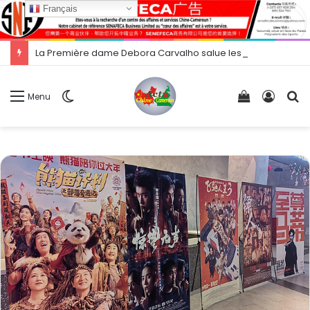
Français
La Première dame Debora Carvalho salue les 42 ans de mission médicale chinoise au Cap-Vert
Switch
Voir
Conne
R
Menu
skin
votre
panier