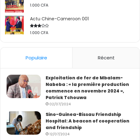
1.000
CFA
Actu Chine-Cameroon 001
1.000
CFA
Rated
2.50
out
of 5
Populaire
Récent
Exploitation de fer de Mbalam-
Nabeba : « la première production
commence en novembre 2024 »,
Patrick Tchouwa
02/07/2024
Sino-Guinea-Bissau Friendship
Hospital: A beacon of cooperation
and friendship
12/07/2024