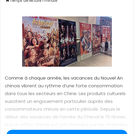
Temps de lecture 1 minute
o
y
e
r
u
n
c
o
u
r
r
Comme à chaque année, les vacances du Nouvel An
i
chinois vibrent au rythme d’une forte consommation
e
dans tous les secteurs en Chine. Les produits culturels
l
suscitent un engouement particulier auprès des
consommateurs chinois en cette période. Depuis le
début des vacances de l’année du Cheval le 15 février,
le box-office chinois est pris d’assaut par les cinéphiles.
Les recettes connaissent une hausse singulière. Selon