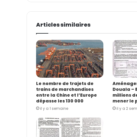
v
o
t
Articles similaires
r
e
a
d
r
e
s
s
e
E
Le nombre de trajets de
Aménagem
trains de marchandises
Douala – B
m
entre la Chine et l’Europe
millions d
a
dépasse les 130 000
mener le p
i
il y a 1 semaine
il y a 2 se
l