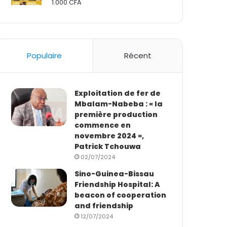
1.000
CFA
Rated
2.50
out
of 5
Populaire
Récent
Exploitation de fer de
Mbalam-Nabeba : « la
première production
commence en
novembre 2024 »,
Patrick Tchouwa
02/07/2024
Sino-Guinea-Bissau
Friendship Hospital: A
beacon of cooperation
and friendship
12/07/2024