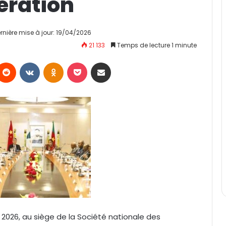
ération
rnière mise à jour: 19/04/2026
21 133
Temps de lecture 1 minute
Reddit
VKontakte
Odnoklassniki
Pocket
Partager par email
il 2026, au siège de la Société nationale des