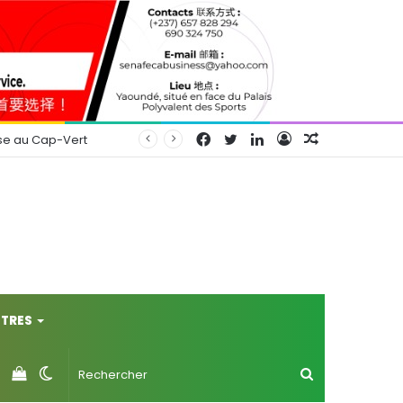
Facebook
Twitter
Linkedin
Connexion
Article
se au Cap-Vert
Aléatoire
TRES
Voir
Switch
Rechercher