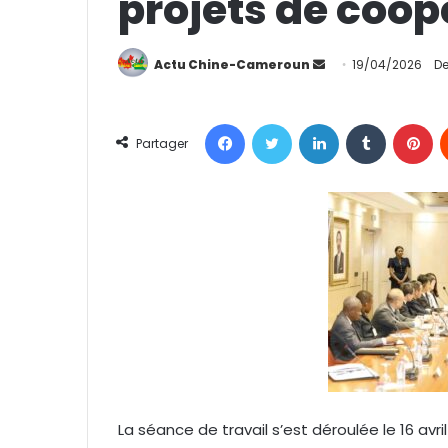
projets de coop
Actu Chine-Cameroun
E
19/04/2026
De
n
v
Facebook
Twitter
Linkedin
Tumblr
Pinterest
o
Partager
y
e
r
u
n
c
o
u
r
r
i
e
La séance de travail s’est déroulée le 16 avr