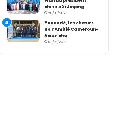
Plan du président
chinois Xi Jinping
20/10/2023
Yaoundé, les chœurs
de l’Amitié Cameroun-
Asie riche
03/12/2023