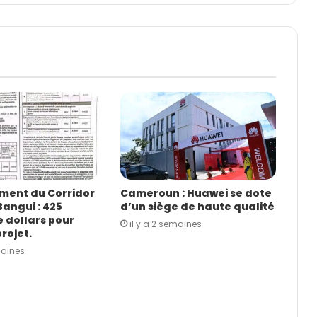
ent du Corridor
Cameroun : Huawei se dote
angui : 425
d’un siège de haute qualité
e dollars pour
il y a 2 semaines
rojet.
maines