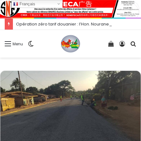
Français
Opération zéro tarif douanier : l’Hon. Nourane Foster présente les opportunités d’exportation vers la Chine.
Switch
Voir
Conne
R
Menu
skin
votre
panier