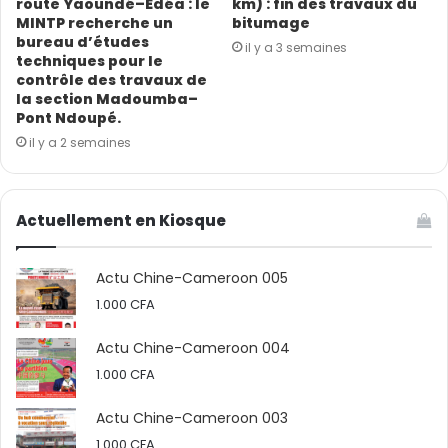
route Yaoundé–Edéa : le
km) : fin des travaux du
MINTP recherche un
bitumage
bureau d’études
il y a 3 semaines
techniques pour le
contrôle des travaux de
la section Madoumba–
Pont Ndoupé.
il y a 2 semaines
Actuellement en Kiosque
Actu Chine-Cameroon 005
1.000
CFA
Actu Chine-Cameroon 004
1.000
CFA
Actu Chine-Cameroon 003
1.000
CFA