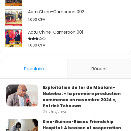
Actu Chine-Cameroon 002
1.000
CFA
Actu Chine-Cameroon 001
1.000
CFA
Rated
2.50
out
of 5
Populaire
Récent
Exploitation de fer de Mbalam-
Nabeba : « la première production
commence en novembre 2024 »,
Patrick Tchouwa
02/07/2024
Sino-Guinea-Bissau Friendship
Hospital: A beacon of cooperation