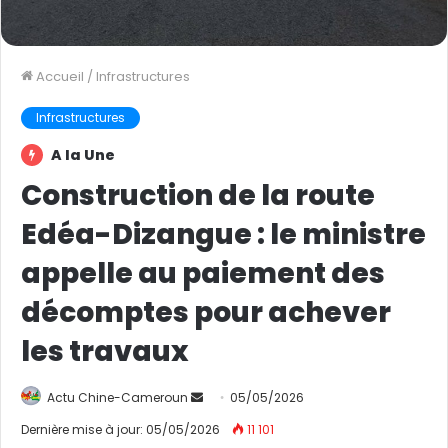
Accueil
/
Infrastructures
Infrastructures
A la Une
Construction de la route
Edéa-Dizangue : le ministre
appelle au paiement des
décomptes pour achever
les travaux
Actu Chine-Cameroun
E
05/05/2026
n
Dernière mise à jour: 05/05/2026
11 101
v