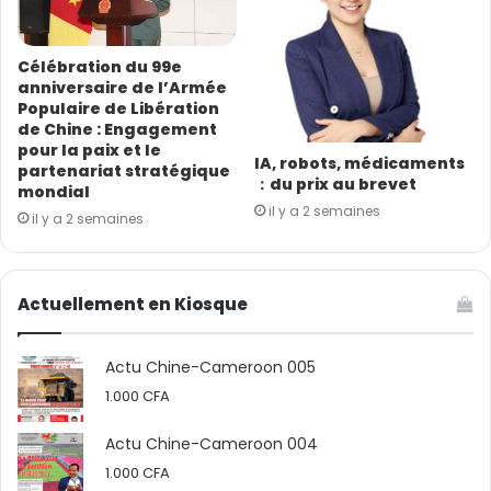
partenariats public-privé et en mobilisant davantage
les petites et moyennes entreprises.
Célébration du 99e
anniversaire de l’Armée
S’agissant du traitement à zéro droit de douane
Populaire de Libération
appliqué par la Chine à 53 pays africains entretenant
de Chine : Engagement
pour la paix et le
des relations diplomatiques avec elle, le ministre a
IA, robots, médicaments
partenariat stratégique
salué une “décision historique” qui améliorera la
：du prix au brevet
mondial
compétitivité des produits camerounais. “Les
il y a 2 semaines
il y a 2 semaines
agriculteurs camerounais dans les domaines du cacao,
du café, du coton et bien d’autres produits agricoles
peuvent donc accéder à ce marché captif et
Actuellement en Kiosque
important”, a-t-il indiqué, ajoutant que cela favoriserait
l’investissement dans la production et la
Actu Chine-Cameroon 005
transformation.
1.000
CFA
Le ministre a également souligné que des plateformes
Actu Chine-Cameroon 004
telles que l’Exposition économique et commerciale
1.000
CFA