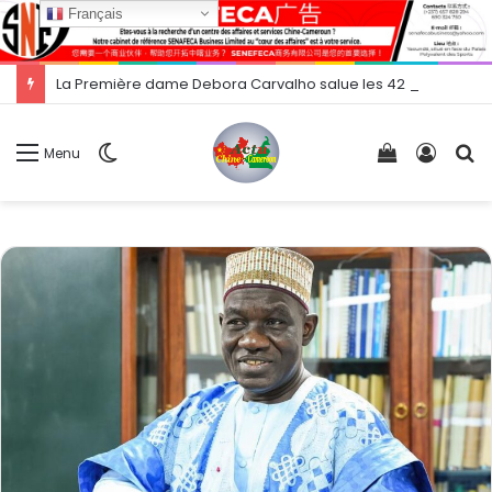
Français
La Première dame Debora Carvalho salue les 42 ans de mission médicale chinoise au Cap-Vert
Switch
Voir
Conne
R
Menu
skin
votre
panier