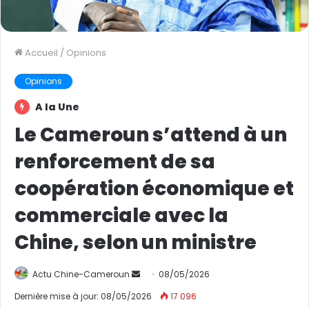
Accueil
/
Opinions
Opinions
A la Une
Le Cameroun s’attend à un
renforcement de sa
coopération économique et
commerciale avec la
Chine, selon un ministre
Actu Chine-Cameroun
E
08/05/2026
n
Dernière mise à jour: 08/05/2026
17 096
v