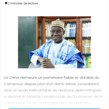
2 minutes de lecture
o
y
e
r
u
n
c
o
u
r
r
i
e
La Chine demeure un partenaire fiable et durable du
l
Cameroun depuis plus d’un demi-siècle, consolidant
ainsi un socle inébranlable de relations diplomatiques,
a déclaré le ministre camerounais de l’Economie, de la
Planification et de l’Aménagement du territoire,