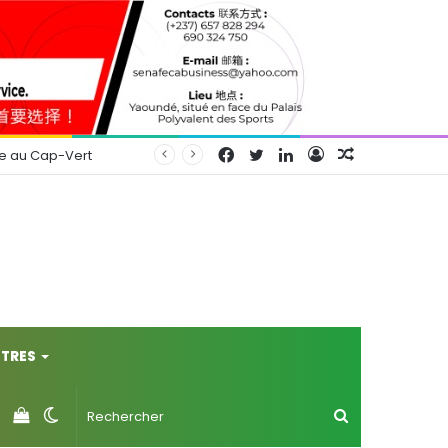
Facebook
Twitter
Linkedin
Connexion
Article
se au Cap-Vert
Aléatoire
TRES
Voir
Switch
Rechercher