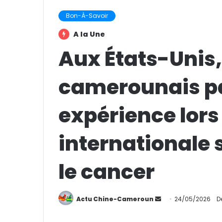
Bon-À-Savoir
A la Une
Aux États-Unis
camerounais p
expérience lors
internationale s
le cancer
Actu Chine-Cameroun
E
24/05/2026
D
n