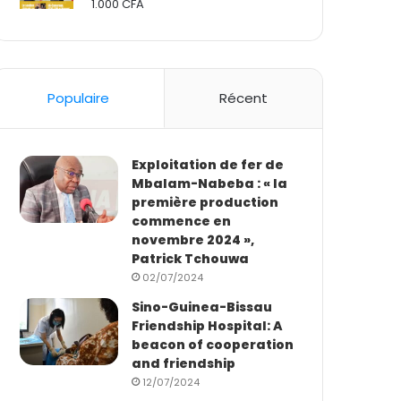
1.000
CFA
Rated
2.50
out
of 5
Populaire
Récent
Exploitation de fer de
Mbalam-Nabeba : « la
première production
commence en
novembre 2024 »,
Patrick Tchouwa
02/07/2024
Sino-Guinea-Bissau
Friendship Hospital: A
beacon of cooperation
and friendship
12/07/2024