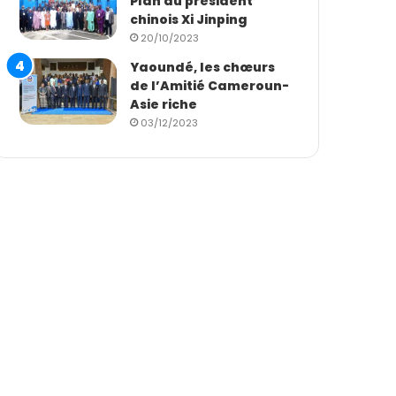
Plan du président
chinois Xi Jinping
20/10/2023
Yaoundé, les chœurs
de l’Amitié Cameroun-
Asie riche
03/12/2023