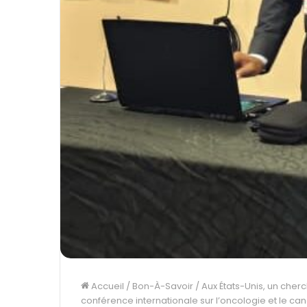
Accueil
/
Bon-À-Savoir
/
Aux États-Unis, un che
conférence internationale sur l’oncologie et le ca