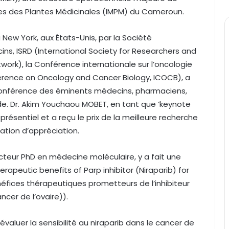
des des Plantes Médicinales (IMPM) du Cameroun.
 New York, aux États-Unis, par la Société
ns, ISRD (International Society for Researchers and
rk), la Conférence internationale sur l’oncologie
ference on Oncology and Cancer Biology, ICOCB), a
ioconférence des éminents médecins, pharmaciens,
e. Dr. Akim Youchaou MOBET, en tant que ‘keynote
résentiel et a reçu le prix de la meilleure recherche
ation d’appréciation.
docteur PhD en médecine moléculaire, y a fait une
erapeutic benefits of Parp inhibitor (Niraparib) for
éfices thérapeutiques prometteurs de l’inhibiteur
ncer de l’ovaire)).
’évaluer la sensibilité au niraparib dans le cancer de