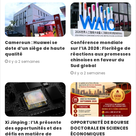
e
a
d
r
e
s
Cameroun : Huawei se
Conférence mondiale
s
dote d’un siège de haute
sur l’IA 2026 : Florilège de
e
qualité
réactions aux promesses
E
chinoises en faveur du
il y a 2 semaines
m
Sud global
a
il y a 2 semaines
i
À ce jour, CNPC a déjà permis à plus de 200 techniciens
l
tchadiens de suivre des formations en Chine et
organisé plusieurs sessions de formation sur site au
Tchad, et poursuit ainsi son engagement en faveur du
développement des compétences et du
renforcement des capacités dans le secteur
Xi Jinping : l’IA présente
OPPORTUNITÉ DE BOURSE
des opportunités et des
DOCTORALE EN SCIENCES
énergétique tchadien.
défis en matière de
ÉCONOMIQUES