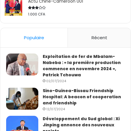
Actu Chine-Cameroon 001
1.000
CFA
Rated
2.50
out
of 5
Populaire
Récent
Exploitation de fer de Mbalam-
Nabeba : « la première production
commence en novembre 2024 »,
Patrick Tchouwa
02/07/2024
Sino-Guinea-Bissau Friendship
Hospital: A beacon of cooperation
and friendship
12/07/2024
Développement du Sud global : Xi
Jinping annonce des nouveaux
projets