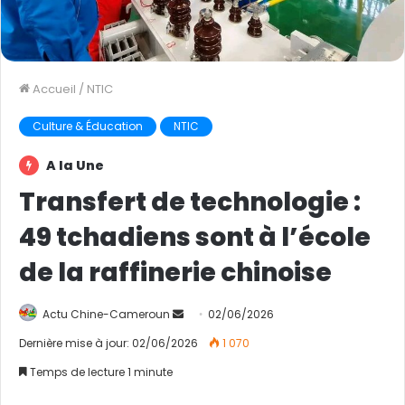
Accueil
/
NTIC
Culture & Éducation
NTIC
A la Une
Transfert de technologie :
49 tchadiens sont à l’école
de la raffinerie chinoise
Actu Chine-Cameroun
E
02/06/2026
n
Dernière mise à jour: 02/06/2026
1 070
v
Temps de lecture 1 minute
o
y