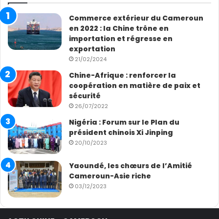
Commerce extérieur du Cameroun
en 2022 : la Chine trône en
importation et régresse en
exportation
21/02/2024
Chine-Afrique : renforcer la
coopération en matière de paix et
sécurité
26/07/2022
Nigéria : Forum sur le Plan du
président chinois Xi Jinping
20/10/2023
Yaoundé, les chœurs de l’Amitié
Cameroun-Asie riche
03/12/2023