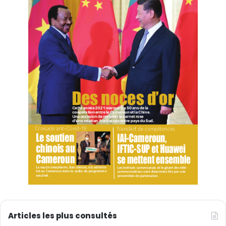
dans le monde.
Le peuple de la RPDC se réjouit sincèrement des
remarquables réalisations du peuple chinois frère, a
déclaré Kim, exprimant sa conviction que sous la
direction du PCC, avec Xi à sa tête, le grand peuple
chinois accomplira assurément de plus grandes
réalisations dans la construction d’un grand pays
socialiste moderne à tous égards, réalisant l’objectif du
deuxième centenaire et achevant le nouveau chemin
vers le grand renouveau de la nation chinoise.
(Source/photo : Xinhua)
Articles les plus consultés