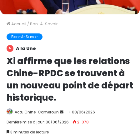
Accueil
/
Bon-À-Savoir
Bon-À-Savoir
A la Une
Xi affirme que les relations
Chine-RPDC se trouvent à
un nouveau point de départ
historique.
Actu Chine-Cameroun
E
08/06/2026
n
Dernière mise à jour: 08/06/2026
21 078
v
3 minutes de lecture
o