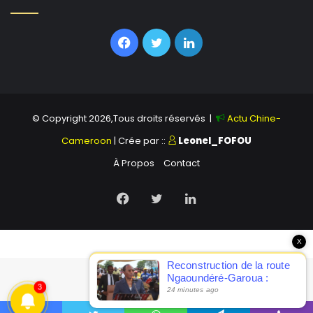
Facebook
Twitter
Linkedin
© Copyright 2026,Tous droits réservés |
Actu Chine-
Cameroon
| Crée par ::
Leonel_FOFOU
À Propos
Contact
Facebook
Twitter
Linkedin
X
Reconstruction de la route
Ngaoundéré-Garoua :
3
Nganou Djoumessi presse
24 minutes ago
CFHEC et CWE de livrer