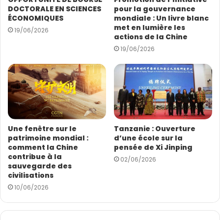
s
DOCTORALE EN SCIENCES
pour la gouvernance
e
ÉCONOMIQUES
mondiale : Un livre blanc
E
met en lumière les
19/06/2026
m
actions de la Chine
a
19/06/2026
i
l
Une fenêtre sur le
Tanzanie : Ouverture
patrimoine mondial :
d’une école sur la
comment la Chine
pensée de Xi Jinping
contribue à la
02/06/2026
sauvegarde des
civilisations
10/06/2026