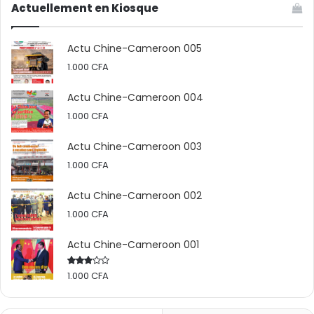
Actuellement en Kiosque
Actu Chine-Cameroon 005
1.000
CFA
Actu Chine-Cameroon 004
1.000
CFA
Actu Chine-Cameroon 003
1.000
CFA
Actu Chine-Cameroon 002
1.000
CFA
Actu Chine-Cameroon 001
1.000
CFA
Rated
2.50
out
of 5