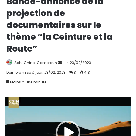
Bande-annonce de la
projection de
documentaires sur le
thème “la Ceinture et la
Route”
Actu Chine-Cameroun
E
23/02/2023
n
Dernière mise à jour: 23/02/2023
3
413
v
Moins d’une minute
o
y
e
Lecteur
r
vidéo
u
n
c
o