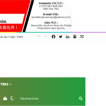
Facebook
Twitter
Linkedin
Connexion
Article
se au Cap-Vert
Aléatoire
TRES
Voir
Switch
Rechercher