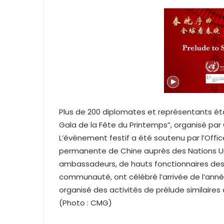
y
e
r
u
n
c
o
u
r
Plus de 200 diplomates et représentants éta
r
Gala de la Fête du Printemps”, organisé par
i
e
L’événement festif a été soutenu par l’Offi
l
permanente de Chine auprès des Nations Uni
ambassadeurs, de hauts fonctionnaires des 
communauté, ont célébré l’arrivée de l’an
organisé des activités de prélude similaires
(Photo : CMG)