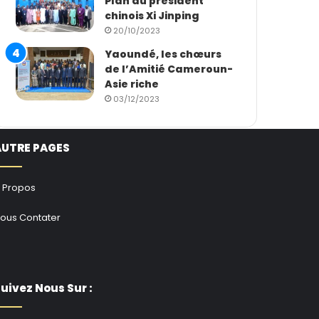
Plan du président
chinois Xi Jinping
20/10/2023
Yaoundé, les chœurs
de l’Amitié Cameroun-
Asie riche
03/12/2023
AUTRE PAGES
 Propos
ous Contater
uivez Nous Sur :