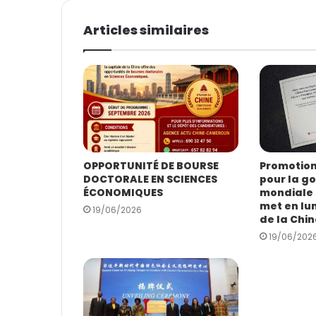
o
t
Articles similaires
r
e
a
d
r
e
s
s
e
E
OPPORTUNITÉ DE BOURSE
Promotion 
DOCTORALE EN SCIENCES
pour la g
m
ÉCONOMIQUES
mondiale :
a
met en lum
i
19/06/2026
de la Chin
l
19/06/202