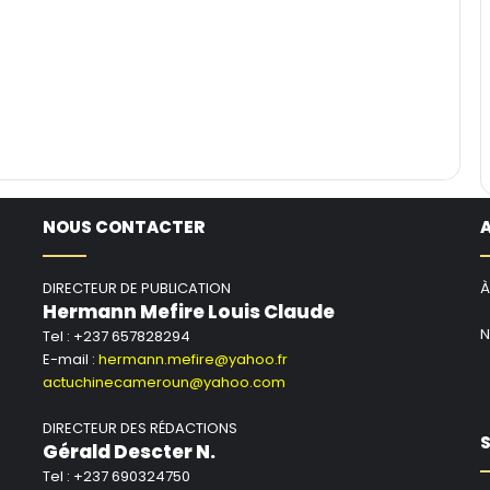
NOUS CONTACTER
DIRECTEUR DE PUBLICATION
À
Hermann Mefire Louis Claude
N
Tel : +237 657828294
E-mail :
hermann.mefire@yahoo.fr
actuchinecameroun@yahoo.com
DIRECTEUR DES RÉDACTIONS
S
Gérald Descter N.
Tel : +237 690324750