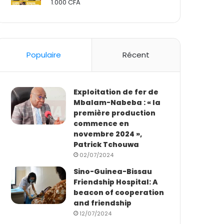
1.000
CFA
Rated
2.50
out
of 5
Populaire
Récent
Exploitation de fer de
Mbalam-Nabeba : « la
première production
commence en
novembre 2024 »,
Patrick Tchouwa
02/07/2024
Sino-Guinea-Bissau
Friendship Hospital: A
beacon of cooperation
and friendship
12/07/2024