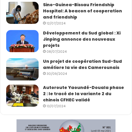
Sino-Guinea-Bissau Friendship
Hospital: A beacon of cooperation
and friendship
12/07/2024
Développement du Sud global : Xi
Jinping annonce des nouveaux
projets
08/07/2024
Un projet de coopération Sud-Sud
améliore la vie des Camerounais
30/09/2024
Autoroute Yaoundé-Douala phase
2 : le tracé de la variante 2 du
chinois CFHEC validé
13/07/2024