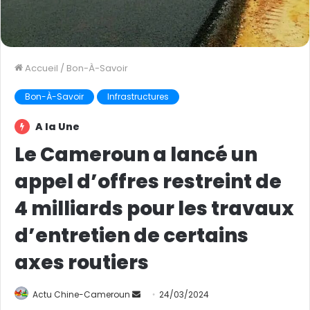
Accueil
/
Bon-À-Savoir
Bon-À-Savoir
Infrastructures
A la Une
Le Cameroun a lancé un
appel d’offres restreint de
4 milliards pour les travaux
d’entretien de certains
axes routiers
Actu Chine-Cameroun
E
24/03/2024