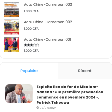
Actu Chine-Cameroon 003
1.000
CFA
Actu Chine-Cameroon 002
1.000
CFA
Actu Chine-Cameroon 001
1.000
CFA
Rated
2.50
out
of 5
Populaire
Récent
Exploitation de fer de Mbalam-
Nabeba : « la première production
commence en novembre 2024 »,
Patrick Tchouwa
02/07/2024