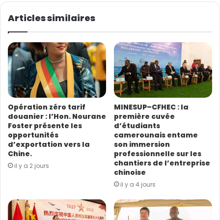
v
o
Articles similaires
t
r
e
a
d
r
e
s
Opération zéro tarif
MINESUP–CFHEC : la
s
douanier : l’Hon. Nourane
première cuvée
e
Foster présente les
d’étudiants
E
opportunités
camerounais entame
m
d’exportation vers la
son immersion
a
Chine.
professionnelle sur les
i
chantiers de l’entreprise
il y a 2 jours
l
chinoise
il y a 4 jours
L’appel d’offres du ministre invite les entreprises des
Travaux publics installés sur le territoire camerounais,