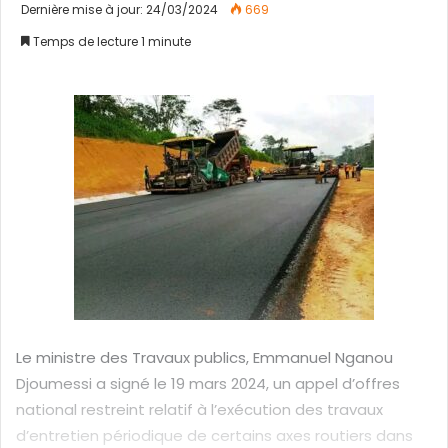
n
Dernière mise à jour: 24/03/2024
669
v
Temps de lecture 1 minute
o
y
e
r
u
n
c
o
u
r
r
i
e
Le ministre des Travaux publics, Emmanuel Nganou
l
Djoumessi a signé le 19 mars 2024, un appel d’offres
national restreint relatif à l’exécution des travaux
d’entretien périodique de certains axes routiers dans