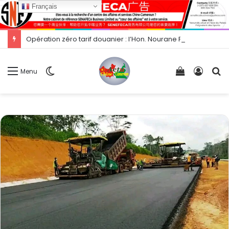
Français
Opération zéro tarif douanier : l’Hon. Nourane Foster présente les opportunités d’exportation vers la Chine.
Switch
Voir
Conne
R
Menu
skin
votre
panier