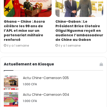
de soumissionner pour la réalisation du marché, dans
un délai de 12 mois à compter de la date de signature
du communiqué. Les travaux financés par le budget
Ghana – Chine : Accra
Chine-Gabon : Le
2024-2025 du ministère camerounais des Travaux
célèbre les 99 ans de
Président Brice Clotaire
publics, consisteront à réaliser la chaussée, l’installation
l’APL et mise sur un
Oligui Nguema reçoit en
partenariat militaire
audience l’ambassadeur
de chantier, l’assainissement et le drainage, les
renforcé
de Chine au Gabon
ouvrages d’art, la signalisation, les équipements de
il y a 1 semaine
il y a 1 semaine
sécurité, etc.
Actu Chine-Cameroon
Actuellement en Kiosque
Actu Chine-Cameroon 005
1.000
CFA
Actu Chine-Cameroon 004
1.000
CFA