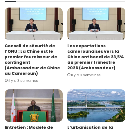
r
e
a
d
r
e
s
Conseil de sécurité de
Les exportations
s
l’ONU : La Chine est le
camerounaises vers la
e
premier fournisseur de
Chine ont bondi de 23,5%
E
contingent
au premier trimestre
m
(Ambassadeur de Chine
2026 (Ambassadeur)
a
au Cameroun)
il y a 3 semaines
i
il y a 3 semaines
l
Entretien : Modèle de
L’urbanisation de la