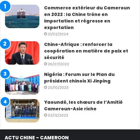
Commerce extérieur du Cameroun
en 2022 : la Chine trône en
importation et régresse en
exportation
21/02/2024
Chine-Afrique : renforcer la
coopération en matière de paix et
sécurité
26/07/2022
Nigéria : Forum sur le Plan du
président chinois Xi Jinping
20/10/2023
Yaoundé, les chœurs de l’Amitié
Cameroun-Asie riche
03/12/2023
ACTU CHINE – CAMEROON