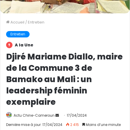
Accueil
/
Entretien
Entretien
A la Une
Djiré Mariame Diallo, maire
de la Commune 3 de
Bamako au Mali : un
leadership féminin
exemplaire
Actu Chine-Cameroun
E
17/04/2024
n
Dernière mise à jour: 17/04/2024
2 415
Moins d’une minute
v