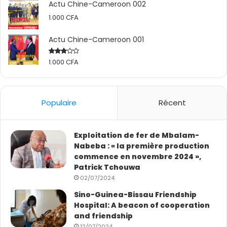
Actu Chine-Cameroon 002
1.000
CFA
Actu Chine-Cameroon 001
1.000
CFA
Rated
2.50
out
of 5
Populaire
Récent
Exploitation de fer de Mbalam-
Nabeba : « la première production
commence en novembre 2024 »,
Patrick Tchouwa
02/07/2024
Sino-Guinea-Bissau Friendship
Hospital: A beacon of cooperation
and friendship
12/07/2024