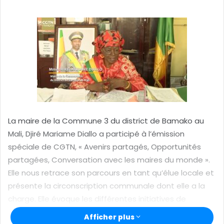
o
y
e
r
u
n
c
o
u
r
La maire de la Commune 3 du district de Bamako au
r
Mali, Djiré Mariame Diallo a participé à l’émission
i
spéciale de CGTN, « Avenirs partagés, Opportunités
e
partagées, Conversation avec les maires du monde ».
l
Elle nous retrace son parcours en tant qu’élue locale et
présente la circonscription communale dont elle a la
charge. Elle évoque les différentes initiatives de
développement socio-économique qu’elle y a
Afficher plus