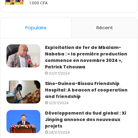
1.000
CFA
Rated
2.50
out
of 5
Populaire
Récent
Exploitation de fer de Mbalam-
Nabeba : « la première production
commence en novembre 2024 »,
Patrick Tchouwa
02/07/2024
Sino-Guinea-Bissau Friendship
Hospital: A beacon of cooperation
and friendship
12/07/2024
Développement du Sud global : Xi
Jinping annonce des nouveaux
projets
08/07/2024