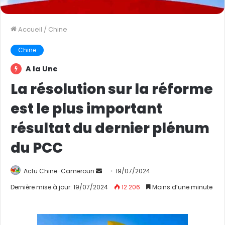
Accueil
/
Chine
Chine
A la Une
La résolution sur la réforme
est le plus important
résultat du dernier plénum
du PCC
Actu Chine-Cameroun
E
19/07/2024
n
Dernière mise à jour: 19/07/2024
12 206
Moins d’une minute
v
o
y