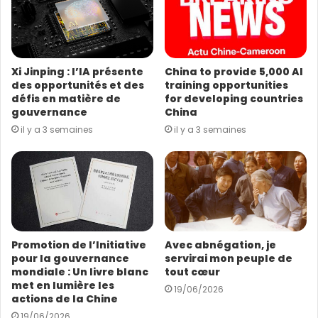
d
r
e
s
Xi Jinping : l’IA présente
China to provide 5,000 AI
s
des opportunités et des
training opportunities
e
défis en matière de
for developing countries
E
gouvernance
China
m
il y a 3 semaines
il y a 3 semaines
a
i
l
Promotion de l’Initiative
Avec abnégation, je
pour la gouvernance
servirai mon peuple de
mondiale : Un livre blanc
tout cœur
met en lumière les
19/06/2026
actions de la Chine
19/06/2026