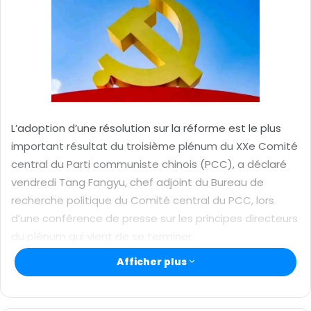
e
r
u
n
c
o
u
r
L’adoption d’une résolution sur la réforme est le plus
r
important résultat du troisième plénum du XXe Comité
i
central du Parti communiste chinois (PCC), a déclaré
e
vendredi Tang Fangyu, chef adjoint du Bureau de
l
recherche politique du Comité central du PCC, lors
d’une conférence de presse sur les principes directeurs
du plénum qui vient de se terminer.
(Source : Xinhua)
Afficher plus