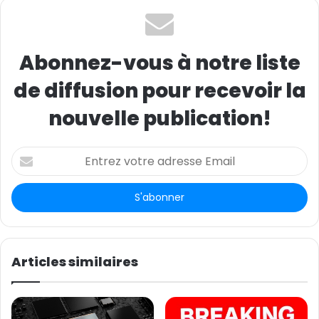
Abonnez-vous à notre liste
de diffusion pour recevoir la
nouvelle publication!
E
n
t
r
e
z
v
o
Articles similaires
t
r
e
a