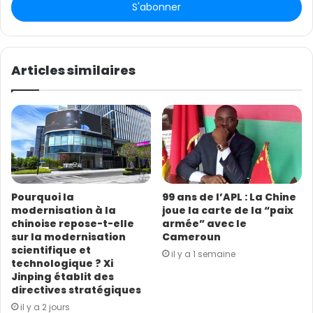
r
e
z
v
o
Articles similaires
t
r
e
a
d
r
e
s
Pourquoi la
99 ans de l’APL : La Chine
s
modernisation à la
joue la carte de la “paix
e
chinoise repose-t-elle
armée” avec le
E
sur la modernisation
Cameroun
m
scientifique et
il y a 1 semaine
a
technologique ? Xi
i
Jinping établit des
l
directives stratégiques
il y a 2 jours