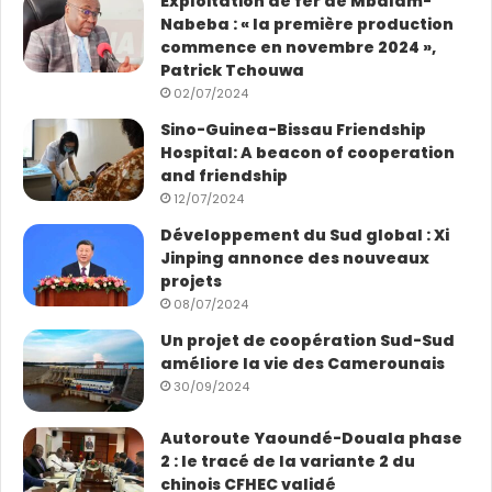
Exploitation de fer de Mbalam-
Nabeba : « la première production
commence en novembre 2024 »,
Patrick Tchouwa
02/07/2024
Sino-Guinea-Bissau Friendship
Hospital: A beacon of cooperation
and friendship
12/07/2024
Développement du Sud global : Xi
Jinping annonce des nouveaux
projets
08/07/2024
Un projet de coopération Sud-Sud
améliore la vie des Camerounais
30/09/2024
Autoroute Yaoundé-Douala phase
2 : le tracé de la variante 2 du
chinois CFHEC validé