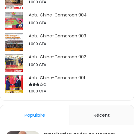
1.000
CFA
Actu Chine-Cameroon 004
1.000
CFA
Actu Chine-Cameroon 003
1.000
CFA
Actu Chine-Cameroon 002
1.000
CFA
Actu Chine-Cameroon 001
1.000
CFA
Rated
2.50
out
of 5
Populaire
Récent