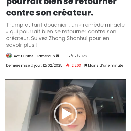
pourrait bien se retourner
contre son créateur.
Trump et tarif douanier : un « remède miracle
» qui pourrait bien se retourner contre son
créateur. Suivez Zhang Shanhui pour en
savoir plus !
Actu Chine-Cameroun
E
12/02/2025
n
Dernière mise à jour: 12/02/2025
12 263
Moins d’une minute
v
o
Lecteur
y
vidéo
e
r
u
n
c
o