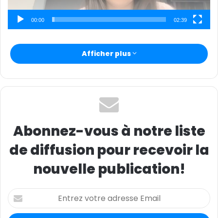
u
r
00:00
02:39
r
i
e
Afficher plus
l
Abonnez-vous à notre liste
de diffusion pour recevoir la
nouvelle publication!
E
n
t