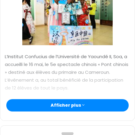
u
n
c
o
u
r
r
i
L’Institut Confucius de l’Université de Yaoundé II, Soa, a
e
accueilli le 16 mai, le 5e spectacle chinois « Pont chinois
l
» destiné aux élèves du primaire au Cameroun.
L’événement a, au total bénéficié de la participation
de 12 élèves de tout le pays.
Afficher plus