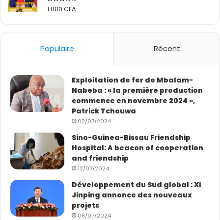
1.000
CFA
Rated
2.50
out
of 5
Populaire
Récent
Exploitation de fer de Mbalam-
Nabeba : « la première production
commence en novembre 2024 »,
Patrick Tchouwa
02/07/2024
Sino-Guinea-Bissau Friendship
Hospital: A beacon of cooperation
and friendship
12/07/2024
Développement du Sud global : Xi
Jinping annonce des nouveaux
projets
08/07/2024