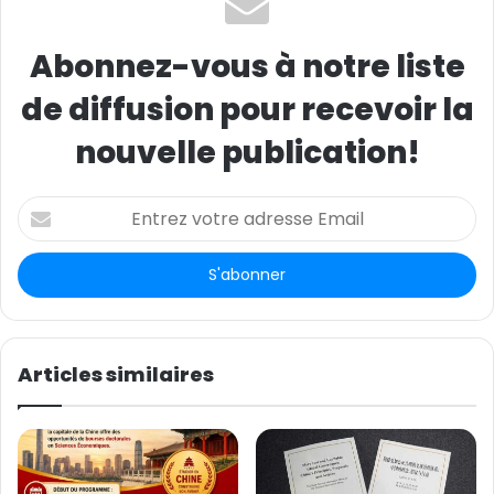
Abonnez-vous à notre liste
de diffusion pour recevoir la
nouvelle publication!
E
n
t
r
e
z
v
o
Articles similaires
t
r
e
a
d