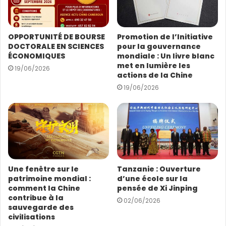
r
e
s
OPPORTUNITÉ DE BOURSE
Promotion de l’Initiative
s
DOCTORALE EN SCIENCES
pour la gouvernance
e
ÉCONOMIQUES
mondiale : Un livre blanc
E
met en lumière les
19/06/2026
m
actions de la Chine
a
19/06/2026
i
l
(Photo : Xinhua)
Une fenêtre sur le
Tanzanie : Ouverture
patrimoine mondial :
d’une école sur la
comment la Chine
pensée de Xi Jinping
contribue à la
02/06/2026
sauvegarde des
civilisations