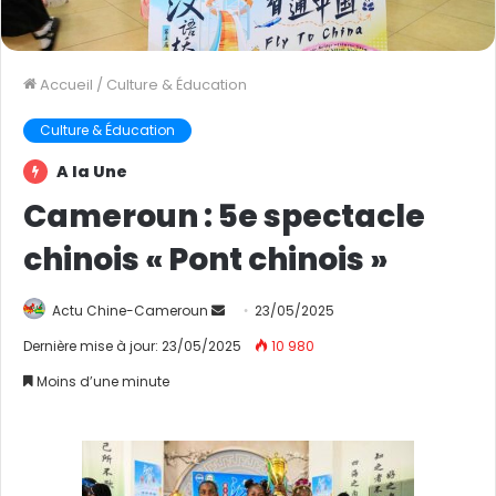
Accueil
/
Culture & Éducation
Culture & Éducation
A la Une
Cameroun : 5e spectacle
chinois « Pont chinois »
Actu Chine-Cameroun
E
23/05/2025
n
Dernière mise à jour: 23/05/2025
10 980
v
Moins d’une minute
o
y
e
r