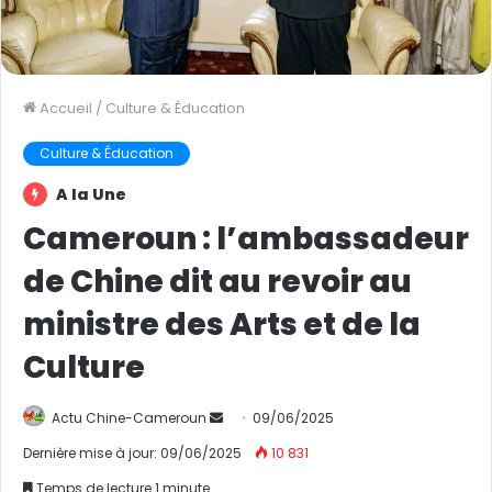
Accueil
/
Culture & Éducation
Culture & Éducation
A la Une
Cameroun : l’ambassadeur
de Chine dit au revoir au
ministre des Arts et de la
Culture
Actu Chine-Cameroun
E
09/06/2025
n
Dernière mise à jour: 09/06/2025
10 831
v
Temps de lecture 1 minute