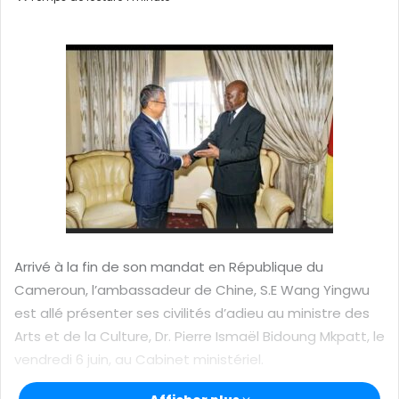
o
y
e
r
u
n
c
o
u
r
r
i
e
Arrivé à la fin de son mandat en République du
l
Cameroun, l’ambassadeur de Chine, S.E Wang Yingwu
est allé présenter ses civilités d’adieu au ministre des
Arts et de la Culture, Dr. Pierre Ismaël Bidoung Mkpatt, le
vendredi 6 juin, au Cabinet ministériel.