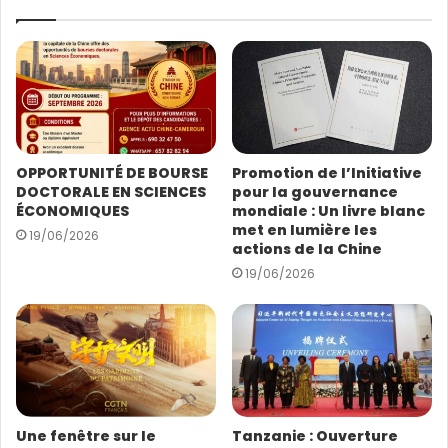
t
r
A la fin de l’audience, le ministre des Arts et de la
e
Culture, Dr. Pierre Ismaël Bidoung Mkpatt a remis un
a
présent à l’ambassadeur de Chine au Cameroun S.E
d
Wang Yingwu.
r
e
s
Sandrine Namen
OPPORTUNITÉ DE BOURSE
Promotion de l’Initiative
s
DOCTORALE EN SCIENCES
pour la gouvernance
e
ÉCONOMIQUES
mondiale : Un livre blanc
E
met en lumière les
19/06/2026
m
actions de la Chine
a
19/06/2026
i
l
Une fenêtre sur le
Tanzanie : Ouverture