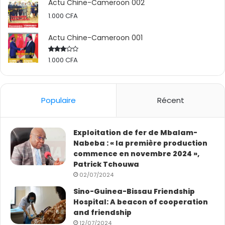
Actu Chine-Cameroon 002
1.000
CFA
Actu Chine-Cameroon 001
1.000
CFA
Rated
2.50
out
of 5
Populaire
Récent
Exploitation de fer de Mbalam-
Nabeba : « la première production
commence en novembre 2024 »,
Patrick Tchouwa
02/07/2024
Sino-Guinea-Bissau Friendship
Hospital: A beacon of cooperation
and friendship
12/07/2024