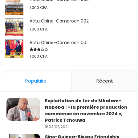
1.000
CFA
Actu Chine-Cameroon 002
1.000
CFA
Actu Chine-Cameroon 001
1.000
CFA
Rated
2.50
out
of 5
Populaire
Récent
Exploitation de fer de Mbalam-
Nabeba : « la première production
commence en novembre 2024 »,
Patrick Tchouwa
02/07/2024
Sino-Guinea-Bissau Friendship