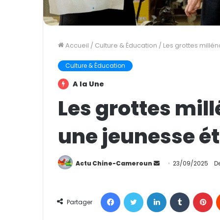
Accueil
/
Culture & Éducation
/
Les grottes millén
Culture & Éducation
A la Une
Les grottes millé
une jeunesse ét
Actu Chine-Cameroun
E
23/09/2025
D
n
v
Facebook
Twitter
Linkedin
Tumblr
Pinterest
o
Partager
y