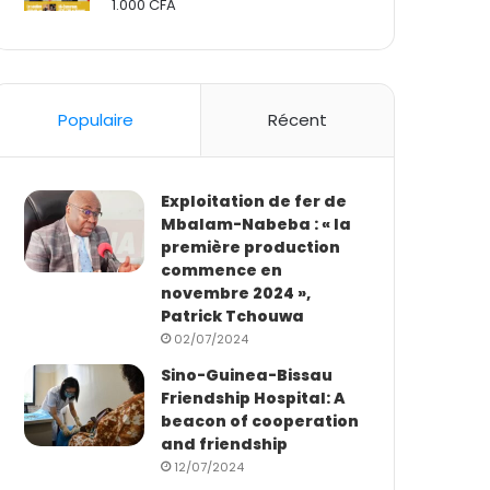
1.000
CFA
Rated
2.50
out
of 5
Populaire
Récent
Exploitation de fer de
Mbalam-Nabeba : « la
première production
commence en
novembre 2024 »,
Patrick Tchouwa
02/07/2024
Sino-Guinea-Bissau
Friendship Hospital: A
beacon of cooperation
and friendship
12/07/2024