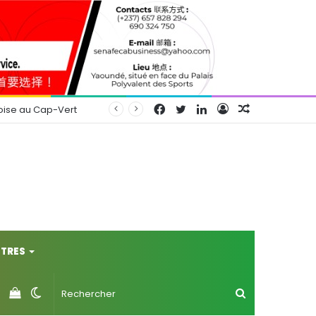
Facebook
Twitter
Linkedin
Connexion
Article
oise au Cap-Vert
Aléatoire
TRES
Voir
Switch
Rechercher