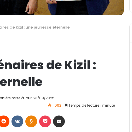
aires de Kizil : une jeunesse éternelle
naires de Kizil :
ernelle
ernière mise à jour: 23/09/2025
1 062
Temps de lecture 1 minute
Reddit
VKontakte
Odnoklassniki
Pocket
Partager par email