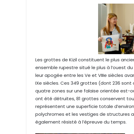
e
r
u
n
c
o
u
r
r
Les grottes de Kizil constituent le plus anci
i
ensemble rupestre situé le plus à l’ouest du 
e
leur apogée entre les Ve et VIIIe siècles a
l
IXe siècles. Ces 349 grottes (dont 236 sont 
quatre zones sur une falaise orientée est-ou
ont été détruites, 81 grottes conservent to
représentent une superficie totale d’enviro
polychromes et les vestiges de structures a
également résisté à l’épreuve du temps.