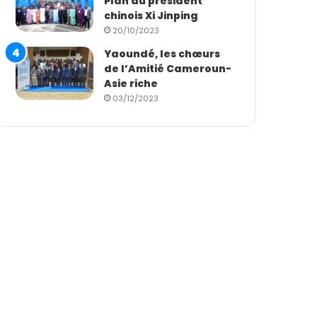
Plan du président
chinois Xi Jinping
20/10/2023
Yaoundé, les chœurs
de l’Amitié Cameroun-
Asie riche
03/12/2023