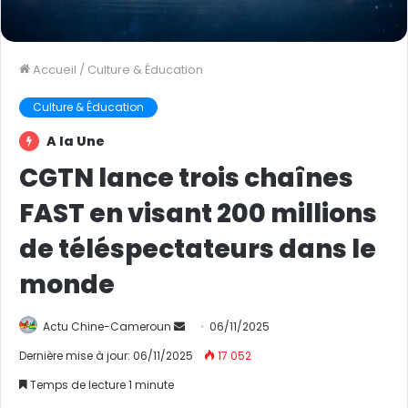
Accueil
/
Culture & Éducation
Culture & Éducation
A la Une
CGTN lance trois chaînes
FAST en visant 200 millions
de téléspectateurs dans le
monde
Actu Chine-Cameroun
E
06/11/2025
n
Dernière mise à jour: 06/11/2025
17 052
v
Temps de lecture 1 minute
o