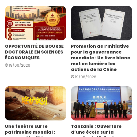
r
e
Discovering China propose des documentaires
a
soigneusement sélectionnés et qui mettent en valeur
d
les réalisations de la modernisation chinoise et les
r
e
échanges culturels, pour présenter une image
s
d’ensemble du développement et des attraits
OPPORTUNITÉ DE BOURSE
Promotion de l’Initiative
s
culturels de la Chine.
DOCTORALE EN SCIENCES
pour la gouvernance
e
ÉCONOMIQUES
mondiale : Un livre blanc
E
met en lumière les
19/06/2026
(Source : CGTN)
m
actions de la Chine
a
19/06/2026
i
l
Une fenêtre sur le
Tanzanie : Ouverture
patrimoine mondial :
d’une école sur la