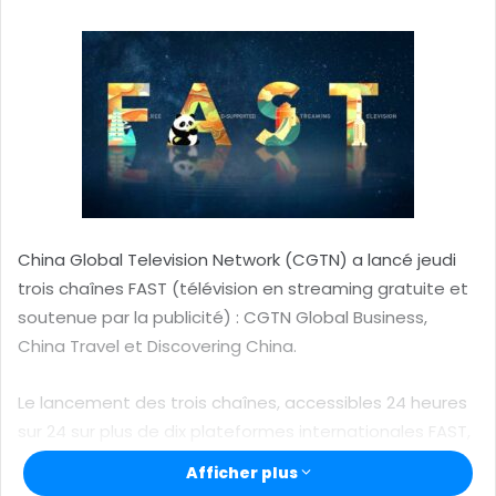
y
e
r
u
n
c
o
u
r
r
China Global Television Network (CGTN) a lancé jeudi
i
trois chaînes FAST (télévision en streaming gratuite et
e
soutenue par la publicité) : CGTN Global Business,
l
China Travel et Discovering China.
Le lancement des trois chaînes, accessibles 24 heures
sur 24 sur plus de dix plateformes internationales FAST,
constitue une étape clé dans la stratégie de CGTN qui
Afficher plus
consiste à profiter de nouveaux modèles de