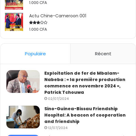
1.000
CFA
Actu Chine-Cameroon 001
1.000
CFA
Rated
2.50
out
of 5
Populaire
Récent
Exploitation de fer de Mbalam-
Nabeba : « la première production
commence en novembre 2024 »,
Patrick Tchouwa
02/07/2024
Sino-Guinea-Bissau Friendship
Hospital: A beacon of cooperation
and friendship
12/07/2024