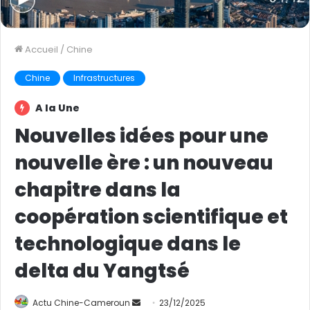
Accueil
/
Chine
Chine
Infrastructures
A la Une
Nouvelles idées pour une
nouvelle ère : un nouveau
chapitre dans la
coopération scientifique et
technologique dans le
delta du Yangtsé
Actu Chine-Cameroun
E
23/12/2025