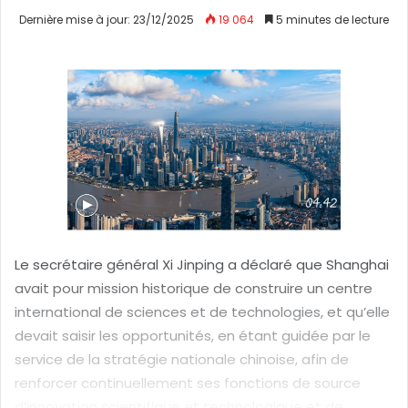
n
Dernière mise à jour: 23/12/2025
19 064
5 minutes de lecture
v
o
y
e
r
u
n
c
o
u
r
Le secrétaire général Xi Jinping a déclaré que Shanghai
r
avait pour mission historique de construire un centre
i
international de sciences et de technologies, et qu’elle
e
devait saisir les opportunités, en étant guidée par le
l
service de la stratégie nationale chinoise, afin de
renforcer continuellement ses fonctions de source
d’innovation scientifique et technologique et de