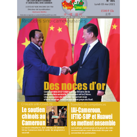
La moitié des 20 premiers groupes pharmaceutiques
mondiaux ont établi des centres d’innovation ouverts à
Zhangjiang, et plus de 40 % des 100 premiers groupes
pharmaceutiques chinois y sont implantés.
Shanghai compte 20 grandes installations scientifiques
et technologiques achevées, en construction ou
planifiées. Au premier semestre de cette année, un
article sur trois publié dans les revues internationales
de premier niveau provenait de Shanghai.
Le nombre total d’entreprises de haute technologie
dépasse 25 000, avec 320 nouvelles entreprises
technologiques créées en moyenne par jour. Trois
industries piliers – les circuits intégrés, les produits
biomédicaux et l’intelligence artificielle – attirent plus
de 800 000 talents.