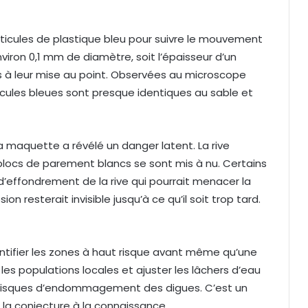
rticules de plastique bleu pour suivre le mouvement
ron 0,1 mm de diamètre, soit l’épaisseur d’un
s à leur mise au point. Observées au microscope
icules bleues sont presque identiques au sable et
a maquette a révélé un danger latent. La rive
locs de parement blancs se sont mis à nu. Certains
d’effondrement de la rive qui pourrait menacer la
ion resterait invisible jusqu’à ce qu’il soit trop tard.
ntifier les zones à haut risque avant même qu’une
les populations locales et ajuster les lâchers d’eau
les risques d’endommagement des digues. C’est un
 la conjecture à la connaissance.