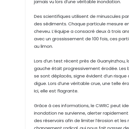
jamais vu lors d’une véritable inondation.
Des scientifiques utilisent de minuscules pa
des sédiments. Chaque particule mesure envi
cheveu. L’équipe a consacré deux à trois an
avec un grossissement de 100 fois, ces part
au limon.
Lors d’un test récent près de Guanyinzhou, l
gauche était progressivement érodée. Les b
se sont déplacés, signe évident d’un risque 
digue. Lors d’une véritable crue, une telle éros
Ici, elle est flagrante.
Grâce à ces informations, le CWRC peut ide
inondation ne survienne, alerter rapidement 
des réservoirs afin de limiter l’érosion et 
changement radical, qui nous fait passer de