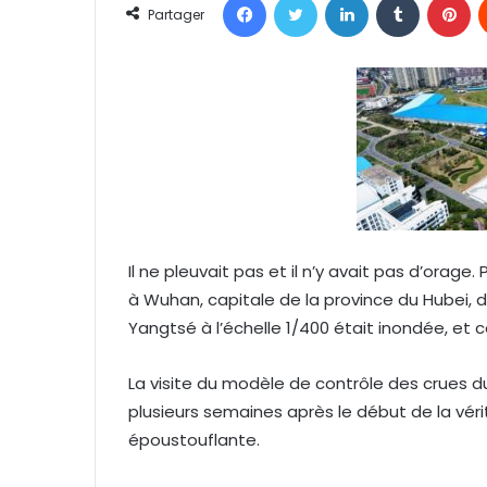
o
Partager
y
e
r
u
n
c
o
u
r
r
Il ne pleuvait pas et il n’y avait pas d’orage
i
à Wuhan, capitale de la province du Hubei, 
e
Yangtsé à l’échelle 1/400 était inondée, et c
l
La visite du modèle de contrôle des crues 
plusieurs semaines après le début de la vérit
époustouflante.