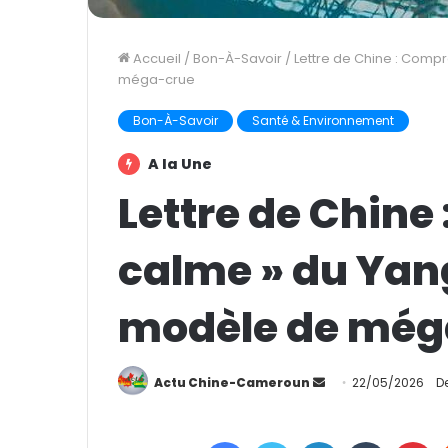
Accueil
/
Bon-À-Savoir
/
Lettre de Chine : Comp
méga-crue
Bon-À-Savoir
Santé & Environnement
A la Une
Lettre de Chine
calme » du Yan
modèle de még
Actu Chine-Cameroun
E
22/05/2026
D
n
v
Facebook
Twitter
Linkedin
Tumblr
Pinterest