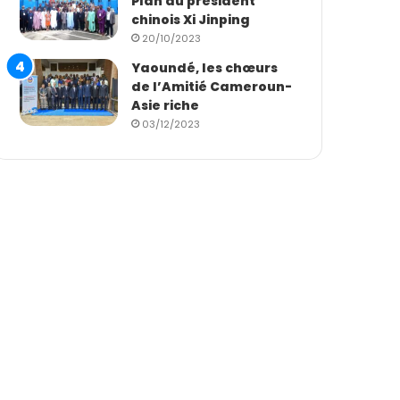
Plan du président
chinois Xi Jinping
20/10/2023
Yaoundé, les chœurs
de l’Amitié Cameroun-
Asie riche
03/12/2023