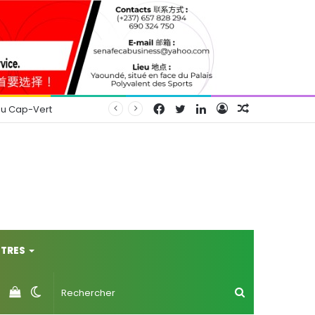
Facebook
Twitter
Linkedin
Connexion
Article
au Cap-Vert
Aléatoire
TRES
Voir
Switch
Rechercher