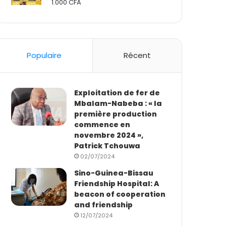
1.000
CFA
Rated
2.50
out
of 5
Populaire
Récent
Exploitation de fer de
Mbalam-Nabeba : « la
première production
commence en
novembre 2024 »,
Patrick Tchouwa
02/07/2024
Sino-Guinea-Bissau
Friendship Hospital: A
beacon of cooperation
and friendship
12/07/2024