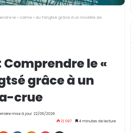
rendre le « calme » du Yangtsé grâce à un modèle de
 : Comprendre le «
gtsé grâce à un
a-crue
ernière mise à jour: 22/05/2026
12 097
4 minutes de lecture
Reddit
VKontakte
Odnoklassniki
Pocket
Partager par email