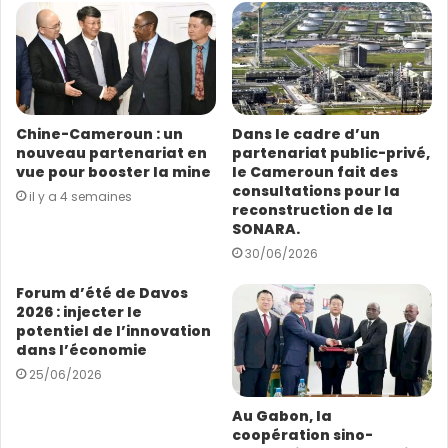
e
a
d
r
e
s
Chine-Cameroun : un
Dans le cadre d’un
s
nouveau partenariat en
partenariat public-privé,
e
vue pour booster la mine
le Cameroun fait des
E
consultations pour la
il y a 4 semaines
m
reconstruction de la
a
SONARA.
i
30/06/2026
l
Forum d’été de Davos
2026 : injecter le
potentiel de l’innovation
dans l’économie
25/06/2026
Au Gabon, la
coopération sino-