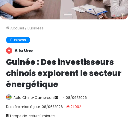
Accueil
/
Business
Business
A la Une
Guinée : Des investisseurs
chinois explorent le secteur
énergétique
Actu Chine-Cameroun
E
08/06/2026
n
Dernière mise à jour: 08/06/2026
21 092
v
Temps de lecture 1 minute
o
y