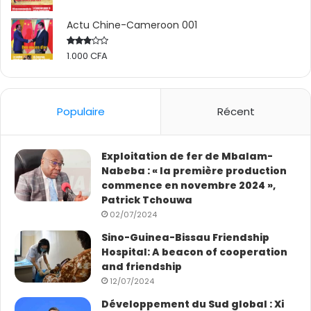
pour la réalisation des projets structurants dans le
Actu Chine-Cameroon 001
domaine du transport de l’énergie en Guinée. Une
promesse dont la réalisation pourra contribuer
1.000
CFA
Rated
significativement au renforcement de la coopération
2.50
out
sino-guinéenne.
of 5
Populaire
Récent
Pascal Modo
Exploitation de fer de Mbalam-
Nabeba : « la première production
commence en novembre 2024 »,
Patrick Tchouwa
02/07/2024
Sino-Guinea-Bissau Friendship
Hospital: A beacon of cooperation
and friendship
12/07/2024
Développement du Sud global : Xi