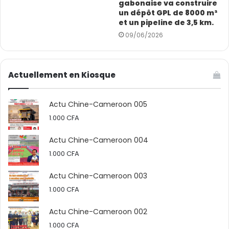
gabonaise va construire
un dépôt GPL de 8000 m³
et un pipeline de 3,5 km.
09/06/2026
Actuellement en Kiosque
Présentant la vision du gouvernement guinéen en
matière de développement de l’énergie, le ministre
Actu Chine-Cameroon 005
Camara a réaffirmé que l’engagement des autorités
1.000
CFA
reste à promouvoir des partenariats stratégiques
Actu Chine-Cameroon 004
susceptibles d’accompagner les politiques de son pays
1.000
CFA
en matière d’infrastructures énergétiques.
Actu Chine-Cameroon 003
Séduits par la présentation du ministre, les
1.000
CFA
responsables de China Railway First Group Electrical
Engineering Co., Ltd ont exprimé leur volonté de mettre
Actu Chine-Cameroon 002
à profit leur expertise et leur expérience internationale
1.000
CFA