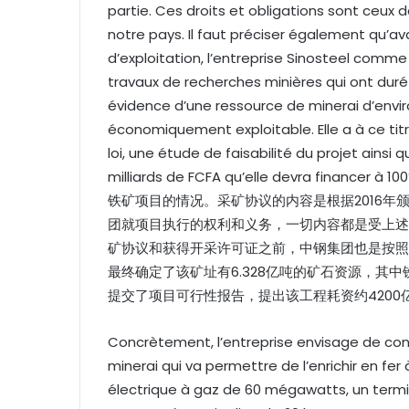
partie. Ces droits et obligations sont ceux d
notre pays. Il faut préciser également qu’av
d’exploitation, l’entreprise Sinosteel comme 
travaux de recherches minières qui ont duré 
évidence d’une ressource de minerai d’enviro
économiquement exploitable. Elle a à ce tit
loi, une étude de faisabilité du projet ainsi
milliards de FCFA qu’elle devra fi
铁矿项目的情况。采矿协议的内容是根据2016
团就项目执行的权利和义务，一切内容都是受上述
矿协议和获得开采许可证之前，中钢集团也是按照
最终确定了该矿址有6.328亿吨的矿石资源，其
提交了项目可行性报告，提出该工程耗资约4200
Concrètement, l’entreprise envisage de con
minerai qui va permettre de l’enrichir en fer
électrique à gaz de 60 mégawatts, un termin