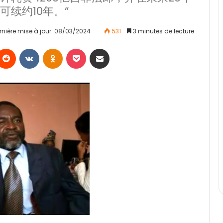
续约10年。”
rnière mise à jour: 08/03/2024
531
3 minutes de lecture
Reddit
VKontakte
Odnoklassniki
Pocket
Partager par email