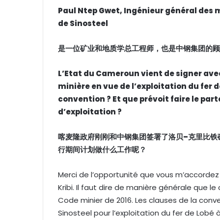
Paul Ntep Gwet, Ingénieur général des mi
de Sinosteel
是一位矿业和地质学总工程师，也是中钢集团的顾
L’Etat du Cameroun vient de signer avec
minière en vue de l’exploitation du fer d
convention ? Et que prévoit faire le par
d’exploitation ?
喀麦隆政府刚刚和中钢集团签署了洛贝
–
克里比铁
行期间计划做什么工作呢？
Merci de l’opportunité que vous m’accordez po
Kribi. Il faut dire de manière générale que l
Code minier de 2016. Les clauses de la conv
Sinosteel pour l’exploitation du fer de Lobé à