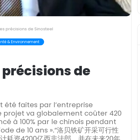
Les précisions de Sinosteel
nté & Environnement
s précisions de
t été faites par l’entreprise
Le projet va globalement coûter 420
ancé à 100% par le chinois pendant
période de 10 ans ».“洛贝铁矿开采可行性
耗资4200亿西非法郎，并在未来20年