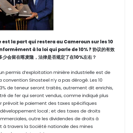
e est la part qui restera au Cameroun sur les 10
onformément à la loi qui parle de 10% ?
协议的有效
多少会留在喀麦隆，法律是否规定了在
10%
左右？
un permis d’exploitation minière industrielle est de
a convention Sinosteel n’y a pas dérogé. Les 10
3% de teneur seront traités, autrement dit enrichis,
tré de fer qui seront vendus, comme indiqué plus
r prévoit le paiement des taxes spécifiques
e développement local ; et des taxes de droits
ommerciales, outre les dividendes de droits à
t à travers la Société nationale des mines