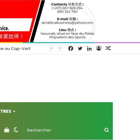
Facebook
Twitter
Linkedin
Connexion
Article
se au Cap-Vert
Aléatoire
TRES
Voir
Switch
Rechercher