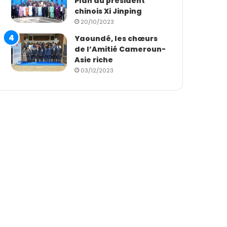
Plan du président
chinois Xi Jinping
20/10/2023
Yaoundé, les chœurs
de l’Amitié Cameroun-
Asie riche
03/12/2023