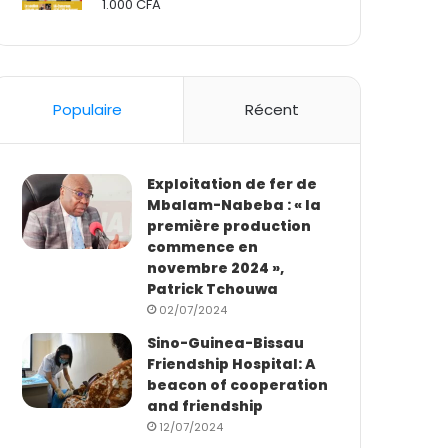
1.000
CFA
Rated
2.50
out
of 5
Populaire
Récent
Exploitation de fer de
Mbalam-Nabeba : « la
première production
commence en
novembre 2024 »,
Patrick Tchouwa
02/07/2024
Sino-Guinea-Bissau
Friendship Hospital: A
beacon of cooperation
and friendship
12/07/2024