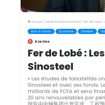
Accueil
/
Santé & Environnement
/
Fer de Lobé : 
Bon-À-Savoir
Économie
Entretien
Sa
A la Une
Fer de Lobé : Le
Sinosteel
« Les études de faisabilités on
Sinosteel et avec ses fonds. 
milliards de FCFA et sera fin
20 ans renouvelables par 
报告由中钢集团出资完成。工程预计