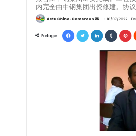
内完全由中钢集团出资修建。协议可
Actu Chine-Cameroon
E
18/07/2022
De
n
Facebook
Twitter
Linkedin
Tumblr
Pinterest
v
Partager
o
y
e
r
u
n
c
o
u
r
r
i
e
l