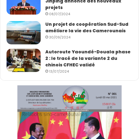
Jinping annonce des nouveaux
projets
08/07/2024
Un projet de coopération Sud-Sud
améliore la vie des Camerounais
30/09/2024
Autoroute Yaoundé-Douala phase
2 : le tracé de la variante 2 du
chinois CFHEC validé
13/07/2024