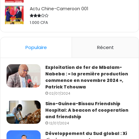
a
n
t
g
Actu Chine-Cameroon 001
u
b
1.000
CFA
Rated
e
2.50
out
r
of 5
c
u
Populaire
Récent
l
o
s
Exploitation de fer de Mbalam-
e
Nabeba : « la première production
commence en novembre 2024 »,
Patrick Tchouwa
02/07/2024
Sino-Guinea-Bissau Friendship
Hospital: A beacon of cooperation
and friendship
12/07/2024
Développement du Sud global : Xi